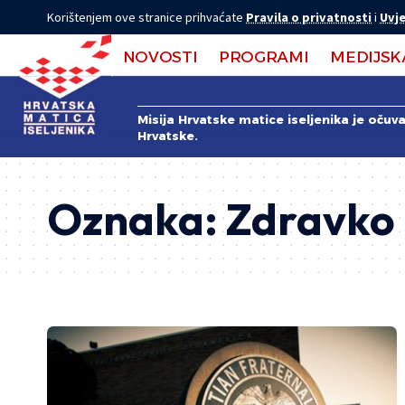
Korištenjem ove stranice prihvaćate
Pravila o privatnosti
i
Uvje
NOVOSTI
PROGRAMI
MEDIJSK
Misija Hrvatske matice iseljenika je očuv
Hrvatske.
Oznaka:
Zdravko