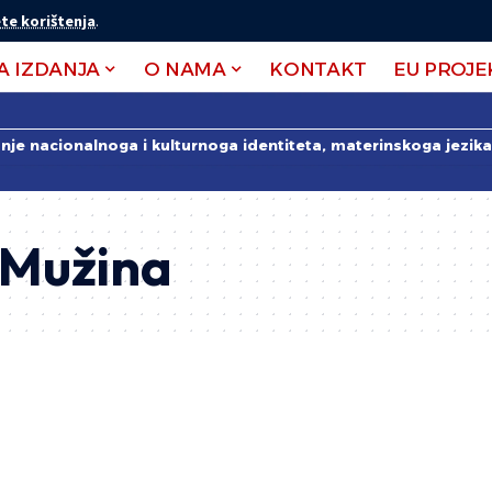
te korištenja
.
A IZDANJA
O NAMA
KONTAKT
EU PROJE
anje nacionalnoga i kulturnoga identiteta, materinskoga jezika 
 Mužina