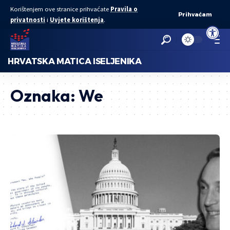
Korištenjem ove stranice prihvaćate
Pravila o
Prihvaćam
privatnosti
i
Uvjete korištenja
.
Open to
HRVATSKA MATICA ISELJENIKA
Oznaka:
We