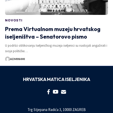
NOVOSTI
Prema Virtualnom muzeju hrvatskog
iseljeništva – Senatorovo pismo
U podršci oblikovanju Iseljeničkog muzeja iseljenici su nastojali angažirati i
svoje političke…
ADMINHMI
HRVATSKA MATICA ISELJENIKA
Trg Stjepana Radića 3, 10000 ZAGREB