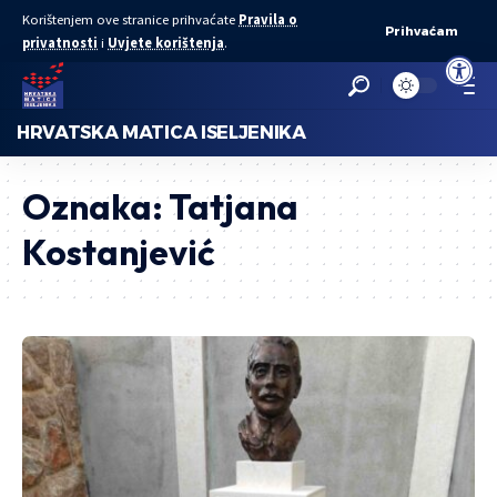
Korištenjem ove stranice prihvaćate
Pravila o
Prihvaćam
privatnosti
i
Uvjete korištenja
.
Open to
HRVATSKA MATICA ISELJENIKA
Oznaka:
Tatjana
Kostanjević