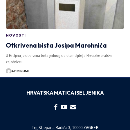
NOVOSTI
Otkrivena bista Josipa Marohnića
U Hreljinu je otkrivena bista jednog od utemeljitelja Hrvatske bratske
zajednice u…
ADMINHMI
HRVATSKA MATICA ISELJENIKA
Trg Stjepana Radića 3, 10000 ZAGREB