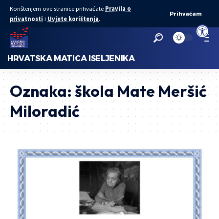
Korištenjem ove stranice prihvaćate
Pravila o
Prihvaćam
privatnosti
i
Uvjete korištenja
.
Open to
HRVATSKA MATICA ISELJENIKA
Oznaka:
škola Mate Meršić
Miloradić