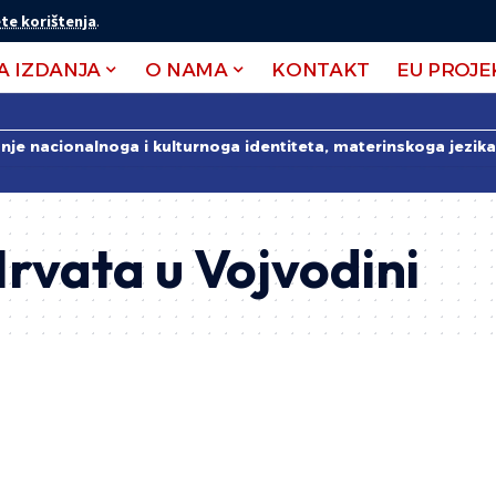
te korištenja
.
A IZDANJA
O NAMA
KONTAKT
EU PROJE
anje nacionalnoga i kulturnoga identiteta, materinskoga jezika 
rvata u Vojvodini