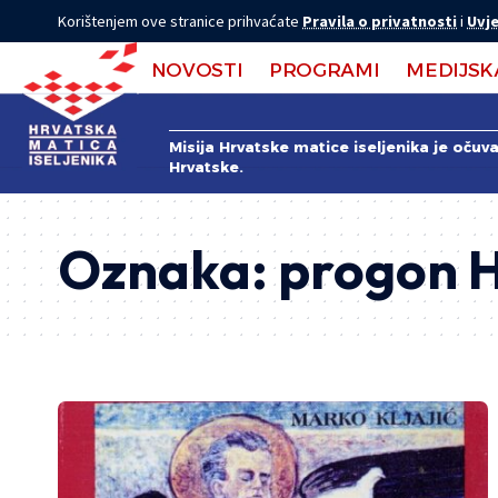
Korištenjem ove stranice prihvaćate
Pravila o privatnosti
i
Uvje
NOVOSTI
PROGRAMI
MEDIJSK
Misija Hrvatske matice iseljenika je očuv
Hrvatske.
Oznaka:
progon H