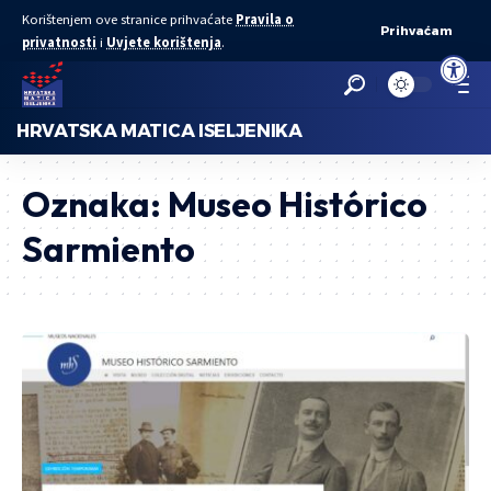
Korištenjem ove stranice prihvaćate
Pravila o
Prihvaćam
privatnosti
i
Uvjete korištenja
.
Open to
HRVATSKA MATICA ISELJENIKA
Oznaka:
Museo Histórico
Sarmiento