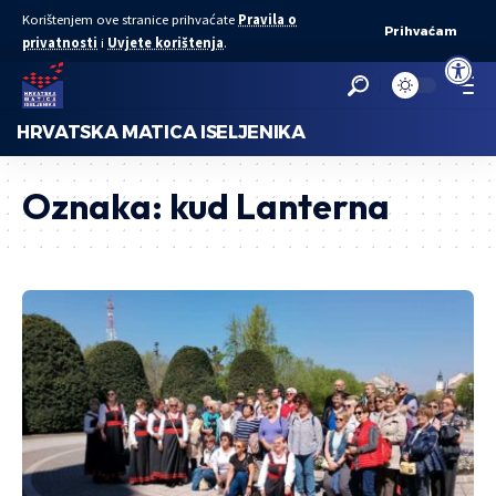
Korištenjem ove stranice prihvaćate
Pravila o
Prihvaćam
privatnosti
i
Uvjete korištenja
.
Open to
HRVATSKA MATICA ISELJENIKA
Oznaka:
kud Lanterna