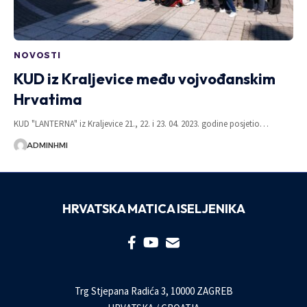
NOVOSTI
KUD iz Kraljevice među vojvođanskim
Hrvatima
KUD "LANTERNA" iz Kraljevice 21., 22. i 23. 04. 2023. godine posjetio…
ADMINHMI
HRVATSKA MATICA ISELJENIKA
Trg Stjepana Radića 3, 10000 ZAGREB