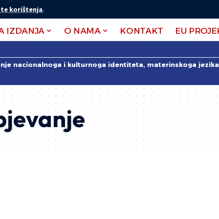
te korištenja
.
A IZDANJA
O NAMA
KONTAKT
EU PROJE
anje nacionalnoga i kulturnoga identiteta, materinskoga jezika 
pjevanje