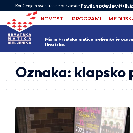
Korištenjem ove stranice prihvaćate
Pravila o privatnosti
i
Uvje
NOVOSTI
PROGRAMI
MEDIJSK
Misija Hrvatske matice iseljenika je očuv
Hrvatske.
Oznaka:
klapsko 