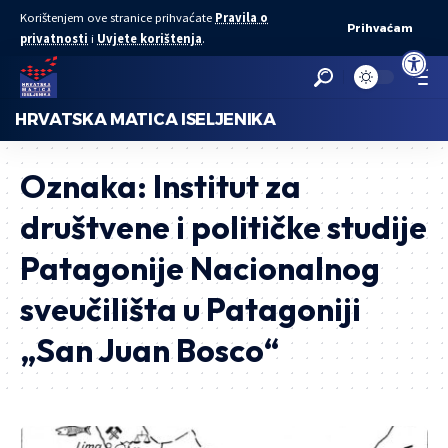
Korištenjem ove stranice prihvaćate
Pravila o
Prihvaćam
privatnosti
i
Uvjete korištenja
.
Open to
HRVATSKA MATICA ISELJENIKA
Oznaka:
Institut za
društvene i političke studije
Patagonije Nacionalnog
sveučilišta u Patagoniji
„San Juan Bosco“