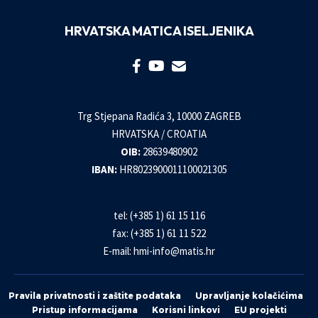
HRVATSKA MATICA ISELJENIKA
Trg Stjepana Radića 3, 10000 ZAGREB
HRVATSKA / CROATIA
OIB:
28639480902
IBAN:
HR8023900011100021305
tel: (+385 1) 61 15 116
fax: (+385 1) 61 11 522
E-mail:
hmi-info@matis.hr
Pravila privatnosti i zaštite podataka
Upravljanje kolačićima
Pristup informacijama
Korisni linkovi
EU projekti