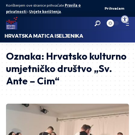
Korištenjem ove stranice prihvaćate
Pravila o
Prihvaćam
privatnosti
i
Uvjete korištenja
.
Open to
HRVATSKA MATICA ISELJENIKA
Oznaka:
Hrvatsko kulturno
umjetničko društvo „Sv.
Ante – Cim“