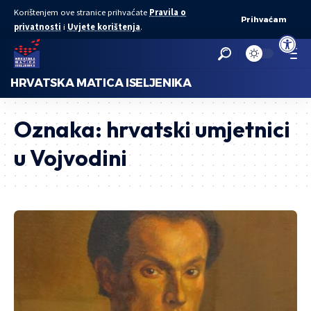
Korištenjem ove stranice prihvaćate
Pravila o
Prihvaćam
privatnosti
i
Uvjete korištenja
.
Open to
HRVATSKA MATICA ISELJENIKA
Oznaka:
hrvatski umjetnici
u Vojvodini