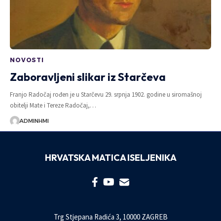
NOVOSTI
Zaboravljeni slikar iz Starčeva
Franjo Radočaj rođen je u Starčevu 29. srpnja 1902. godine u siromašnoj
obitelji Mate i Tereze Radočaj,…
ADMINHMI
HRVATSKA MATICA ISELJENIKA
Trg Stjepana Radića 3, 10000 ZAGREB