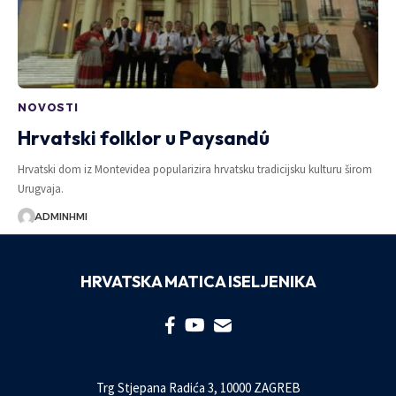
NOVOSTI
Hrvatski folklor u Paysandú
Hrvatski dom iz Montevidea popularizira hrvatsku tradicijsku kulturu širom
Urugvaja.
ADMINHMI
HRVATSKA MATICA ISELJENIKA
Trg Stjepana Radića 3, 10000 ZAGREB