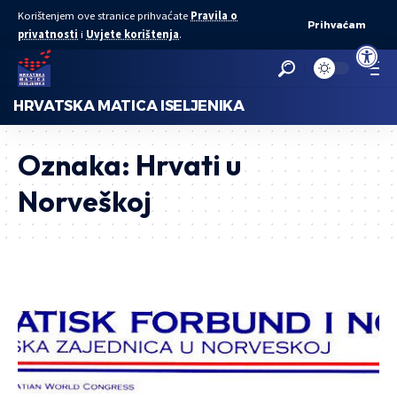
Korištenjem ove stranice prihvaćate
Pravila o
Prihvaćam
privatnosti
i
Uvjete korištenja
.
Open to
HRVATSKA MATICA ISELJENIKA
Oznaka:
Hrvati u
Norveškoj