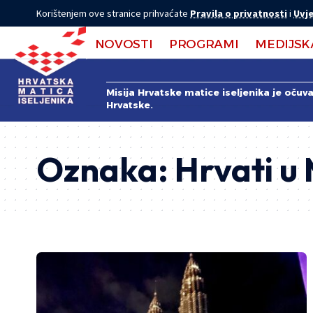
Korištenjem ove stranice prihvaćate
Pravila o privatnosti
i
Uvje
NOVOSTI
PROGRAMI
MEDIJSK
Misija Hrvatske matice iseljenika je očuv
Hrvatske.
Oznaka:
Hrvati u 