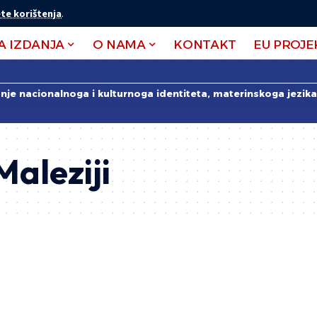
te korištenja
.
A IZDANJA
O NAMA
KONTAKT
EU PROJE
anje nacionalnoga i kulturnoga identiteta, materinskoga jezika 
Maleziji