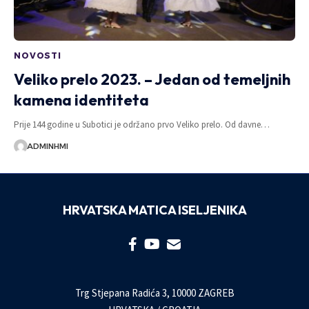
NOVOSTI
Veliko prelo 2023. – Jedan od temeljnih
kamena identiteta
Prije 144 godine u Subotici je održano prvo Veliko prelo. Od davne…
ADMINHMI
HRVATSKA MATICA ISELJENIKA
Trg Stjepana Radića 3, 10000 ZAGREB