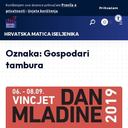
Korištenjem ove stranice prihvaćate
Pravila o
Prihvaćam
privatnosti
i
Uvjete korištenja
.
Open to
HRVATSKA MATICA ISELJENIKA
Oznaka:
Gospodari
tambura