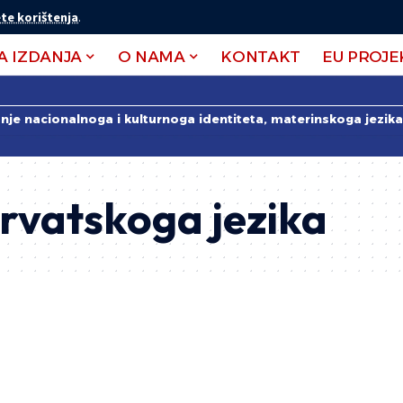
te korištenja
.
A IZDANJA
O NAMA
KONTAKT
EU PROJE
anje nacionalnoga i kulturnoga identiteta, materinskoga jezika 
hrvatskoga jezika