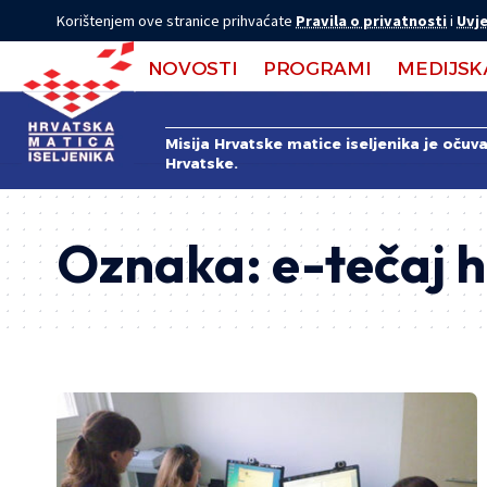
Korištenjem ove stranice prihvaćate
Pravila o privatnosti
i
Uvje
NOVOSTI
PROGRAMI
MEDIJSK
Misija Hrvatske matice iseljenika je očuv
Hrvatske.
Oznaka:
e-tečaj 