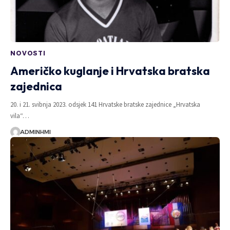
NOVOSTI
Američko kuglanje i Hrvatska bratska
zajednica
20. i 21. svibnja 2023. odsjek 141 Hrvatske bratske zajednice „Hrvatska
vila“…
ADMINHMI