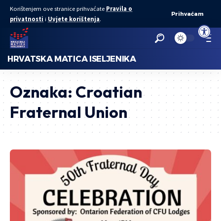
Korištenjem ove stranice prihvaćate
Pravila o
Prihvaćam
privatnosti
i
Uvjete korištenja
.
Open to
HRVATSKA MATICA ISELJENIKA
Oznaka:
Croatian
Fraternal Union