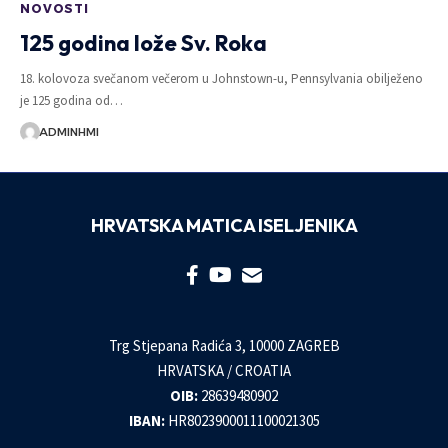
NOVOSTI
125 godina lože Sv. Roka
18. kolovoza svečanom večerom u Johnstown-u, Pennsylvania obilježeno
je 125 godina od…
ADMINHMI
HRVATSKA MATICA ISELJENIKA
Trg Stjepana Radića 3, 10000 ZAGREB
HRVATSKA / CROATIA
OIB:
28639480902
IBAN:
HR8023900011100021305