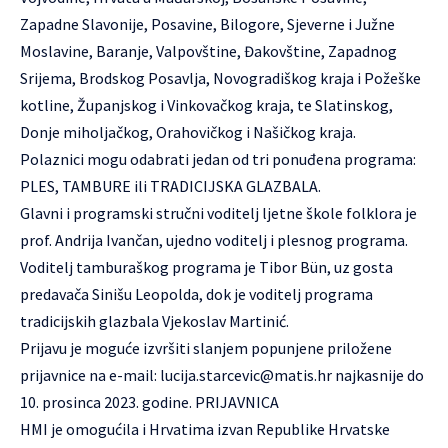
Zapadne Slavonije, Posavine, Bilogore, Sjeverne i Južne
Moslavine, Baranje, Valpovštine, Đakovštine, Zapadnog
Srijema, Brodskog Posavlja, Novogradiškog kraja i Požeške
kotline, Županjskog i Vinkovačkog kraja, te Slatinskog,
Donje miholjačkog, Orahovičkog i Našičkog kraja.
Polaznici mogu odabrati jedan od tri ponuđena programa:
PLES, TAMBURE ili TRADICIJSKA GLAZBALA.
Glavni i programski stručni voditelj ljetne škole folklora je
prof. Andrija Ivančan, ujedno voditelj i plesnog programa.
Voditelj tamburaškog programa je Tibor Bün, uz gosta
predavača Sinišu Leopolda, dok je voditelj programa
tradicijskih glazbala Vjekoslav Martinić.
Prijavu je moguće izvršiti slanjem popunjene priložene
prijavnice na e-mail:
lucija.starcevic@matis.hr
najkasnije do
10. prosinca 2023. godine.
PRIJAVNICA
HMI je omogućila i Hrvatima izvan Republike Hrvatske