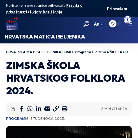
Korištenjem ove stranice prihvaćate
Pravila o
Prihvaćam
privatnosti
i
Uvjete korištenja
.
Open to
Aa
HRVATSKA MATICA ISELJENIKA
HRVATSKA MATICA ISELJENIKA - HMI
>
Programi
>
ZIMSKA ŠKOLA HRVATSKOG FOLKLORA 2024.
ZIMSKA ŠKOLA
HRVATSKOG FOLKLORA
2024.
2 MIN ČITANJA
PROGRAMI
6. STUDENOGA 2023.