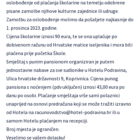
oslobođenje od plaćanja školarine na temelju odobrene
pisane zamolbe njihove kulturne zajednice ili udruge.
Zamolbu za oslobođenje molimo da pošaljete najkasnije do
1. prosinca 2023. godine.
Cijena školarine iznosi 90 eura, te se ona uplaćuje po
dobivenom računu od Hrvatske matice iseljenika i mora biti
plaćena prije početka Škole.
Smještaj s punim pansionom organiziran je putem
jednostavne nabave za sve sudionike u Hotelu Podravina,
Ulica hrvatske državnosti 9, Koprivnica. Cijena punog
pansiona s noćenjem (pdv uključen) iznosi 43,00 eura po
danu po osobi. Plaćanje smještaja vrše sami polaznici
unaprijed na osnovi predračuna koji se može tražiti izravno
od Hotela na
racunovodstvo@hotel-podravina.hr
ili u
samom Hotelu plaćanjem na recepciji.
Broj mjesta je ograničen.
Veselimo se vašem dolasku!