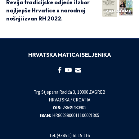
Revija tradicijske odjeće i Izbor
najljepše Hrvatice u narodnoj
PROGRAMI
nošnji izvan RH 2022.
HRVATSKA MATICA ISELJENIKA
Trg Stjepana Radića 3, 10000 ZAGREB
HRVATSKA / CROATIA
OIB:
28639480902
IBAN:
HR8023900011100021305
tel: (+385 1) 61 15 116