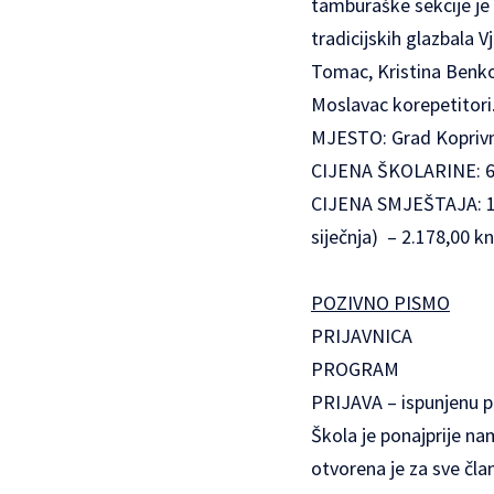
tamburaške sekcije j
tradicijskih glazbala 
Tomac, Kristina Benko 
Moslavac korepetitori
MJESTO: Grad Koprivnic
CIJENA ŠKOLARINE: 60
CIJENA SMJEŠTAJA: 11
siječnja) – 2.178,00 kn
POZIVNO PISMO
PRIJAVNICA
PROGRAM
PRIJAVA – ispunjenu pr
Škola je ponajprije na
otvorena je za sve čla