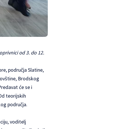
privnici od 3. do 12.
re, područja Slatine,
povštine, Brodskog
Predavat će se i
Od teorijskih
kog područja.
iju, voditelj