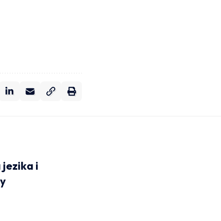
jezika i
ty