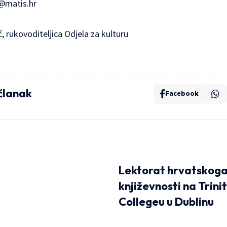
r@matis.hr
ć, rukovoditeljica Odjela za kulturu
 članak
Facebook
Lektorat hrvatskoga 
književnosti na Trini
Collegeu u Dublinu