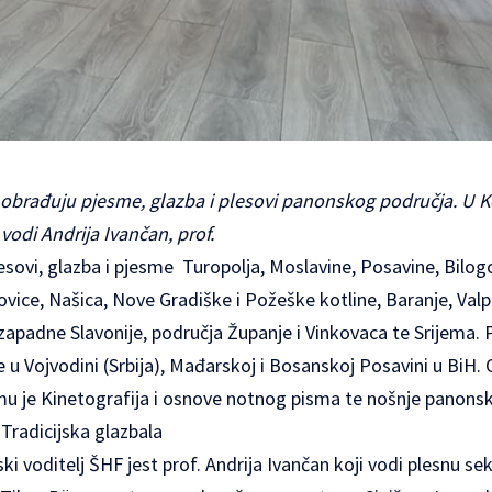
 obrađuju pjesme, glazba i plesovi panonskog područja. U Ko
vodi Andrija Ivančan, prof.
ovi, glazba i pjesme Turopolja, Moslavine, Posavine, Bilogo
ovice, Našica, Nove Gradiške i Požeške kotline, Baranje, Val
zapadne Slavonije, područja Županje i Vinkovaca te Srijema. 
e u Vojvodini (Srbija), Mađarskoj i Bosanskoj Posavini u BiH. 
u je Kinetografija i osnove notnog pisma te nošnje panons
Tradicijska glazbala
voditelj ŠHF jest prof. Andrija Ivančan koji vodi plesnu sekc