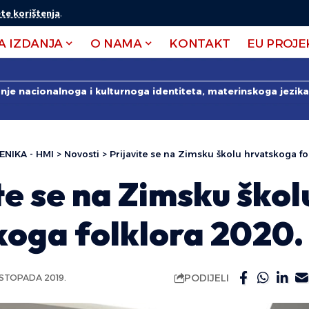
te korištenja
.
A IZDANJA
O NAMA
KONTAKT
EU PROJE
anje nacionalnoga i kulturnoga identiteta, materinskoga jezika 
ENIKA - HMI
>
Novosti
>
Prijavite se na Zimsku školu hrvatskoga fo
te se na Zimsku škol
koga folklora 2020.
PODIJELI
LISTOPADA 2019.