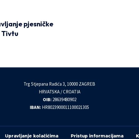
vljanje pjesničke
 Tivtu
Trg Stjepana Radića 3, 10000 ZAGREB
HRVATSKA / CROATIA
OIB:
28639480902
IBAN:
HR8023900011100021305
Upravljanje kolačićima
Pristup informacijama
K