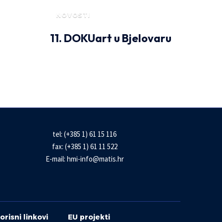
NOVOSTI
11. DOKUart u Bjelovaru
tel: (+385 1) 61 15 116
fax: (+385 1) 61 11 522
E-mail:
hmi-info@matis.hr
orisni linkovi
EU projekti