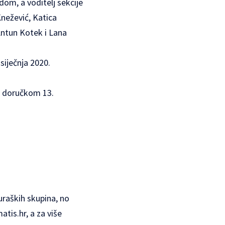
m, a voditelj sekcije
Knežević, Katica
Antun Kotek i Lana
siječnja 2020.
o doručkom 13.
uraških skupina, no
tis.hr, a za više