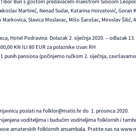
e Tibor Bün s gostom predavačem maestrom Sinišom Leopoldo
Vjekoslav Martinić, Nenad Sudar, Katarina Horvatović, Goran 
Markovica, Slavica Moslavac, Mišo Šarošac, Miroslav Šilić, 
.
a, Hotel Podravina. Dolazak 2. siječnja 2020. – odlazak 13. 
0,00 KN ILI 80 EUR za polaznike izvan RH
 punih pansiona (počinjemo ručkom 2. siječnja, završavam
ijavnicu poslati na
folklor@matis.hr
do 1. prosinca 2020.
mijenjena voditeljima i budućim voditeljima folklornih i tamb
nove amaterskih folklornih ansambala. Pratite nas na www.ma