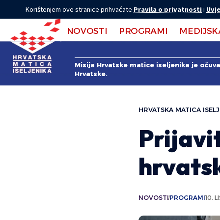
Korištenjem ove stranice prihvaćate
Pravila o privatnosti
i
Uvje
NOVOSTI
PROGRAMI
MEDIJSK
Misija Hrvatske matice iseljenika je očuv
Hrvatske.
HRVATSKA MATICA ISELJ
Prijavi
hrvats
NOVOSTI
PROGRAMI
10. 