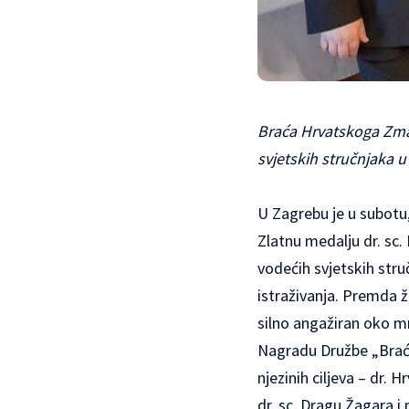
Braća Hrvatskoga Zmaj
svjetskih stručnjaka u
U Zagrebu je u subotu
Zlatnu medalju dr. sc.
vodećih svjetskih str
istraživanja. Premda ži
silno angažiran oko mn
Nagradu Družbe „Braća
njezinih ciljeva – dr. 
dr. sc. Dragu Žagara i 