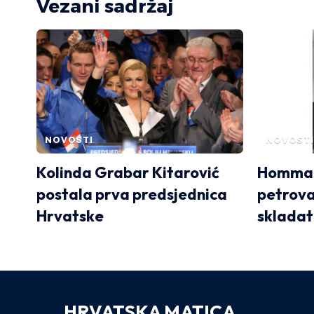
Vezani sadržaj
NOVOSTI
NOVOSTI
Kolinda Grabar Kitarović
Homma
postala prva predsjednica
petrov
Hrvatske
skladat
HRVATSKA MATICA