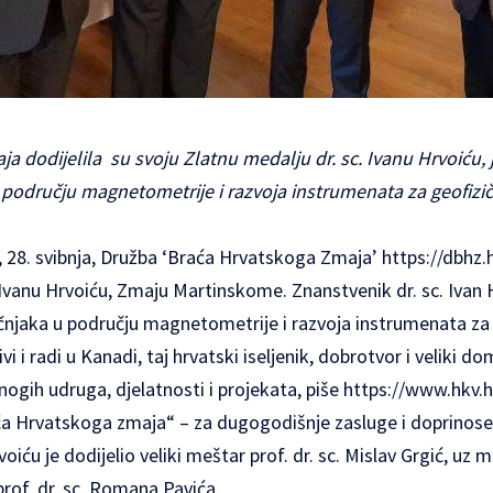
a dodijelila su svoju Zlatnu medalju dr. sc. Ivanu Hrvoiću,
 području magnetometrije i razvoja instrumenata za geofizič
, 28. svibnja, Družba ‘Braća Hrvatskoga Zmaja’
https://dbhz.h
 Ivanu Hrvoiću, Zmaju Martinskome. Znanstvenik dr. sc. Ivan 
učnjaka u području magnetometrije i razvoja instrumenata za
vi i radi u Kanadi, taj hrvatski iseljenik, dobrotvor i veliki d
ogih udruga, djelatnosti i projekata, piše
https://www.hkv.h
 Hrvatskoga zmaja“ – za dugogodišnje zasluge i doprinose 
Hrvoiću je dodijelio veliki meštar prof. dr. sc. Mislav Grgić, u
prof. dr. sc. Romana Pavića.