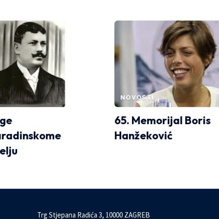
NOVOSTI
ge
65. Memorijal Boris
aradinskome
Hanžeković
elju
Trg Stjepana Radića 3, 10000 ZAGREB