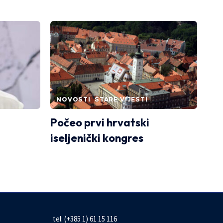
NOVOSTI
STARE VIJESTI
Počeo prvi hrvatski
iseljenički kongres
tel: (+385 1) 61 15 116