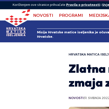
Korištenjem ove stranice prihvaćate
Pravila o privatnosti
i
Uvje
NOVOSTI
PROGRAMI
MEDIJSK
Misija Hrvatske matice iseljenika je očuv
Hrvatske.
HRVATSKA MATICA ISELJ
Zlatna
zmaja 
NOVOSTI
31. SVIBNJA 2022