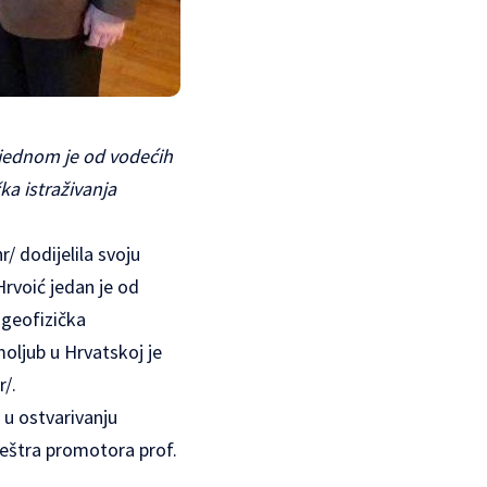
 jednom je od vodećih
ka istraživanja
r/
dodijelila svoju
Hrvoić jedan je od
 geofizička
omoljub u Hrvatskoj je
r/
.
u ostvarivanju
z meštra promotora prof.