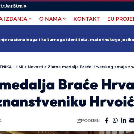
te korištenja
.
A IZDANJA
O NAMA
KONTAKT
EU PROJE
anje nacionalnoga i kulturnoga identiteta, materinskoga jezika 
ENIKA - HMI
>
Novosti
>
Zlatna medalja Braće Hrvatskog zmaja zn
 medalja Braće Hrv
znanstveniku Hrvoi
PODIJELI
.