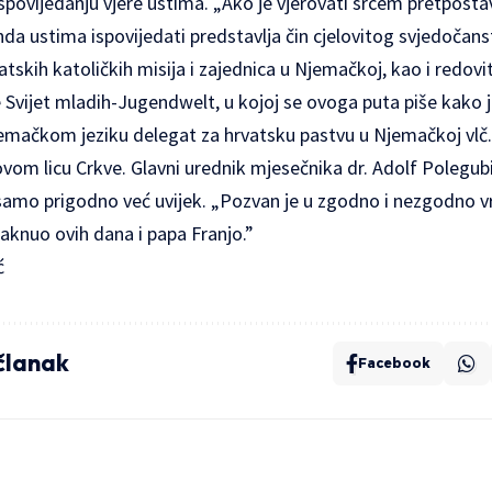
spovijedanju vjere ustima. „Ako je vjerovati srcem pretpostav
nda ustima ispovijedati predstavlja čin cjelovitog svjedočan
rvatskih katoličkih misija i zajednica u Njemačkoj, kao i redov
 Svijet mladih-Jugendwelt, u kojoj se ovoga puta piše kako je 
njemačkom jeziku delegat za hrvatsku pastvu u Njemačkoj vlč
vom licu Crkve. Glavni urednik mjesečnika dr. Adolf Polegubi
 samo prigodno već uvijek. „Pozvan je u zgodno i nezgodno vr
otaknuo ovih dana i papa Franjo.”
ć
 članak
Facebook