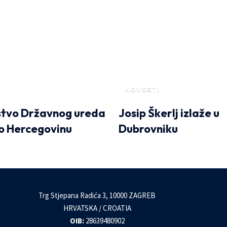
NOVOSTI
stvo Državnog ureda
Josip Škerlj izlaže u
lo Hercegovinu
Dubrovniku
Trg Stjepana Radića 3, 10000 ZAGREB
HRVATSKA / CROATIA
OIB:
28639480902