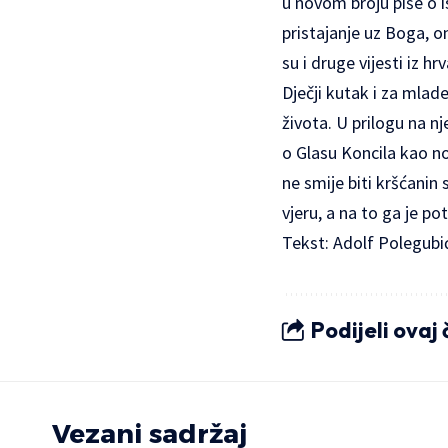
u novom broju piše o i
pristajanje uz Boga, o
su i druge vijesti iz h
Dječji kutak i za mlade
života. U prilogu na 
o Glasu Koncila kao no
ne smije biti kršćanin
vjeru, a na to ga je p
Tekst: Adolf Polegubi
Podijeli ovaj
Vezani sadržaj