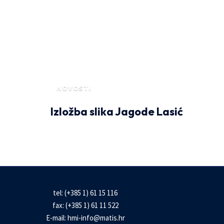
NOVOSTI
Izložba slika Jagode Lasić
tel: (+385 1) 61 15 116
fax: (+385 1) 61 11 522
E-mail:
hmi-info@matis.hr