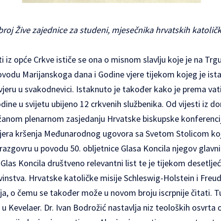
 broj Žive zajednice za studeni, mjesečnika hrvatskih katoličk
ti iz opće Crkve ističe se ona o misnom slavlju koje je na Trg
povodu Marijanskoga dana i Godine vjere tijekom kojeg je is
vjeru u svakodnevici. Istaknuto je također kako je prema va
dine u svijetu ubijeno 12 crkvenih službenika. Od vijesti iz d
anom plenarnom zasjedanju Hrvatske biskupske konferencij
jera kršenja Međunarodnog ugovora sa Svetom Stolicom koji 
razgovru u povodu 50. obljetnice Glasa Koncila njegov glavni
 Glas Koncila društveno relevantni list te je tijekom desetlje
nstva. Hrvatske katoličke misije Schleswig-Holstein i Freud
ja, o čemu se također može u novom broju iscrpnije čitati. Tu j
Kevelaer. Dr. Ivan Bodrožić nastavlja niz teoloških osvrta o