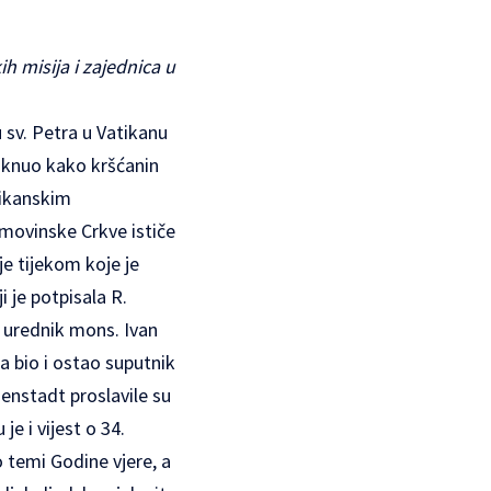
ih misija i zajednica u
u sv. Petra u Vatikanu
taknuo kako kršćanin
tikanskim
omovinske Crkve ističe
e tijekom koje je
je potpisala R.
 urednik mons. Ivan
ća bio i ostao suputnik
enstadt proslavile su
e i vijest o 34.
 temi Godine vjere, a