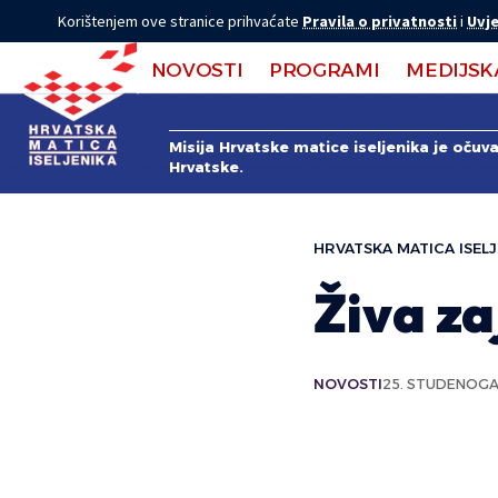
Korištenjem ove stranice prihvaćate
Pravila o privatnosti
i
Uvje
NOVOSTI
PROGRAMI
MEDIJSK
Misija Hrvatske matice iseljenika je očuv
Hrvatske.
HRVATSKA MATICA ISELJ
Živa za
NOVOSTI
25. STUDENOGA 