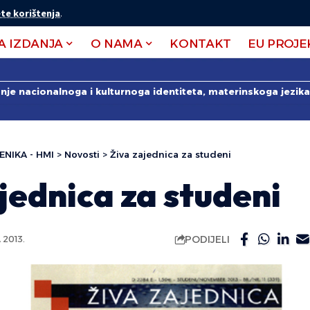
te korištenja
.
A IZDANJA
O NAMA
KONTAKT
EU PROJE
anje nacionalnoga i kulturnoga identiteta, materinskoga jezika 
ENIKA - HMI
>
Novosti
>
Živa zajednica za studeni
jednica za studeni
PODIJELI
2013.