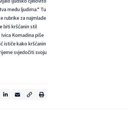
ljalo ljudsko cjelovito
stva među ljudima.“ Tu
ite rubrike za najmlađe
biti kršćanin stil
. Ivica Komadina piše
ć ističe kako kršćanin
ijeme svjedočiti svoju