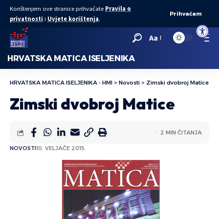
Korištenjem ove stranice prihvaćate
Pravila o
Prihvaćam
privatnosti
i
Uvjete korištenja
.
Open to
Aa
HRVATSKA MATICA ISELJENIKA
HRVATSKA MATICA ISELJENIKA - HMI
>
Novosti
>
Zimski dvobroj Matice
Zimski dvobroj Matice
2 MIN ČITANJA
NOVOSTI
10. VELJAČE 2015.