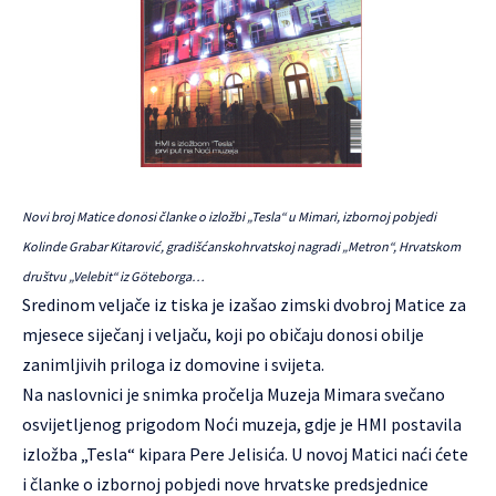
Novi broj Matice donosi članke o izložbi „Tesla“ u Mimari, izbornoj pobjedi
Kolinde Grabar Kitarović, gradišćanskohrvatskoj nagradi „Metron“, Hrvatskom
društvu „Velebit“ iz Göteborga…
Sredinom veljače iz tiska je izašao zimski dvobroj Matice za
mjesece siječanj i veljaču, koji po običaju donosi obilje
zanimljivih priloga iz domovine i svijeta.
Na naslovnici je snimka pročelja Muzeja Mimara svečano
osvijetljenog prigodom Noći muzeja, gdje je HMI postavila
izložba „Tesla“ kipara Pere Jelisića. U novoj Matici naći ćete
i članke o izbornoj pobjedi nove hrvatske predsjednice