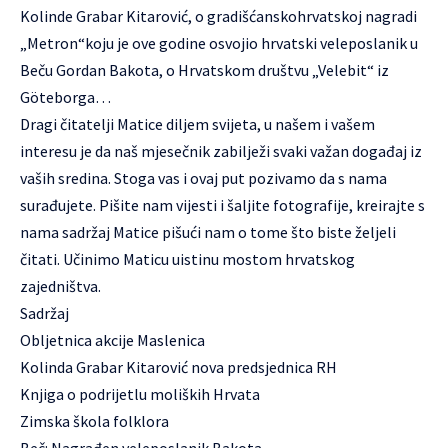
Kolinde Grabar Kitarović, o gradišćanskohrvatskoj nagradi
„Metron“koju je ove godine osvojio hrvatski veleposlanik u
Beču Gordan Bakota, o Hrvatskom društvu „Velebit“ iz
Göteborga…
Dragi čitatelji Matice diljem svijeta, u našem i vašem
interesu je da naš mjesečnik zabilježi svaki važan događaj iz
vaših sredina. Stoga vas i ovaj put pozivamo da s nama
surađujete. Pišite nam vijesti i šaljite fotografije, kreirajte s
nama sadržaj Matice pišući nam o tome što biste željeli
čitati. Učinimo Maticu uistinu mostom hrvatskog
zajedništva.
Sadržaj
Obljetnica akcije Maslenica
Kolinda Grabar Kitarović nova predsjednica RH
Knjiga o podrijetlu moliških Hrvata
Zimska škola folklora