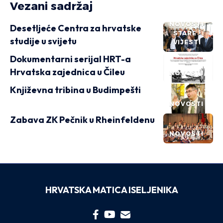
Vezani sadržaj
NOVOSTI
Desetljeće Centra za hrvatske
STARE
studije u svijetu
VIJESTI
Dokumentarni serijal HRT-a
Hrvatska zajednica u Čileu
NOVOSTI
Književna tribina u Budimpešti
NOVOSTI
Zabava ZK Pečnik u Rheinfeldenu
NOVOSTI
HRVATSKA MATICA ISELJENIKA