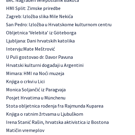
Beč: Nagrađen veleposlanik Bakota
HMI Split: Zimske priredbe
Zagreb: Izložba slika Mile Nekića
San Pedro: Izložba u Hrvatskome kulturnom centru
Obljetnica ‘Velebita’ iz Göteborga
Ljubljana: Dani hrvatskih katolika
Intervju:Mate Meštrović
U Puli gostovao dr. Davor Pavuna
Hrvatski kulturni događaji u Argentini
Mimara: HMI na Noći muzeja
Knjiga o crkvi u Lici
Monica Soljančić iz Paragvaja
Posjet Hrvatima u Münchenu
Stota obljetnica rođenja fra Rajmunda Kuparea
Knjiga o ratnim žrtvama u Ljubuškom
Irena Stanić Rašin, hrvatska aktivistica iz Bostona
Matičin vremeplov