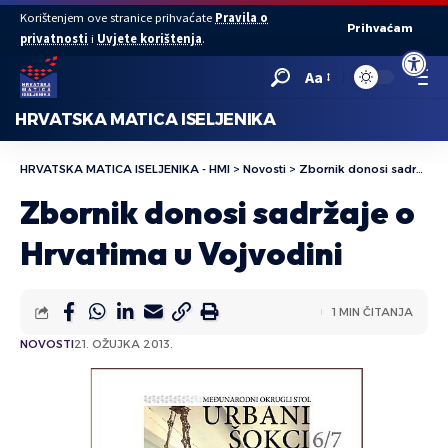
Korištenjem ove stranice prihvaćate
Pravila o
Prihvaćam
privatnosti
i
Uvjete korištenja
.
Open to
Aa
HRVATSKA MATICA ISELJENIKA
HRVATSKA MATICA ISELJENIKA - HMI
>
Novosti
>
Zbornik donosi sadržaje o Hrvatima u Vojvodini
Zbornik donosi sadržaje o
Hrvatima u Vojvodini
1 MIN ČITANJA
NOVOSTI
21. OŽUJKA 2013.