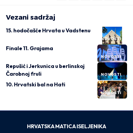
Vezani sadržaj
15. hodočašće Hrvata u Vadstenu
NOVOSTI
Finale 11. Grajama
NOVOSTI
Repušić i Jerkunica u berlinskoj
Čarobnoj fruli
NOVOSTI
10. Hrvatski bal na Hati
NOVOSTI
HRVATSKA MATICA ISELJENIKA