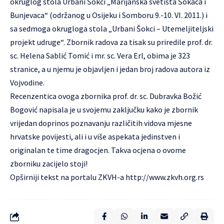
okruglog stola Urbani Šokci „Marijanska svetišta Šokaca i
Bunjevaca“ (održanog u Osijeku i Somboru 9.-10. VI. 2011.) i
sa sedmoga okrugloga stola „Urbani Šokci – Utemeljiteljski
projekt udruge“. Zbornik radova za tisak su priredile prof. dr.
sc. Helena Sablić Tomić i mr. sc. Vera Erl, obima je 323
stranice, a u njemu je objavljen i jedan broj radova autora iz
Vojvodine.
Recenzentica ovoga zbornika prof. dr. sc. Dubravka Božić
Bogović napisala je u svojemu zaključku kako je zbornik
vrijedan doprinos poznavanju različitih vidova mjesne
hrvatske povijesti, ali i u više aspekata jedinstven i
originalan te time dragocjen. Takva ocjena o ovome
zborniku zacijelo stoji!
Opširniji tekst na portalu ZKVH-a
http://www.zkvh.org.rs