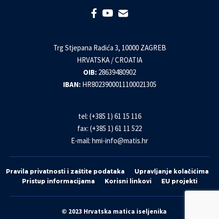
Trg Stjepana Radića 3, 10000 ZAGREB
HRVATSKA / CROATIA
OIB:
28639480902
IBAN:
HR8023900011100021305
tel: (+385 1) 61 15 116
fax: (+385 1) 61 11 522
E-mail:
hmi-info@matis.hr
Pravila privatnosti i zaštite podataka
Upravljanje kolačićima
Pristup informacijama
Korisni linkovi
EU projekti
© 2023 Hrvatska matica iseljenika