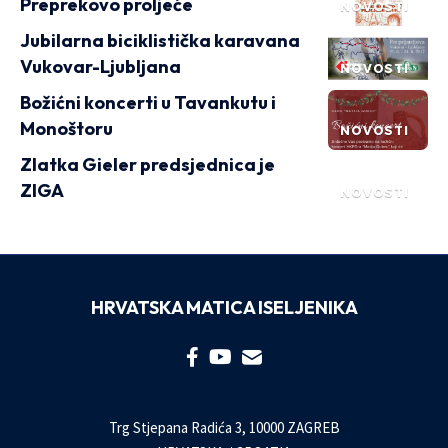
Preprekovo proljeće
NOVOSTI
Jubilarna biciklistička karavana
Vukovar-Ljubljana
NOVOSTI
Božićni koncerti u Tavankutu i
Monoštoru
NOVOSTI
Zlatka Gieler predsjednica je
ZIGA
NOVOSTI
HRVATSKA MATICA ISELJENIKA
Trg Stjepana Radića 3, 10000 ZAGREB