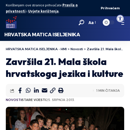
Korištenjem ove stranice prihvaćate
Pravila o
Prihvaćam
privatnosti
i
Uvjete korištenja
.
Open to
Aa
HRVATSKA MATICA ISELJENIKA
HRVATSKA MATICA ISELJENIKA - HMI
>
Novosti
>
Završila 21. Mala škola hrvatskoga jezika i kulture
Završila 21. Mala škola
hrvatskoga jezika i kulture
1 MIN ČITANJA
NOVOSTI
STARE VIJESTI
25. SRPNJA 2013.