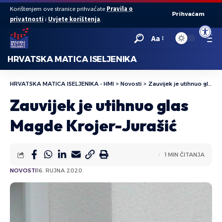
Korištenjem ove stranice prihvaćate
Pravila o
Prihvaćam
privatnosti
i
Uvjete korištenja
.
Open to
Aa
HRVATSKA MATICA ISELJENIKA
HRVATSKA MATICA ISELJENIKA - HMI
>
Novosti
>
Zauvijek je utihnuo glas Magde Krojer-Jurašić
Zauvijek je utihnuo glas
Magde Krojer-Jurašić
1 MIN ČITANJA
NOVOSTI
16. RUJNA 2020.