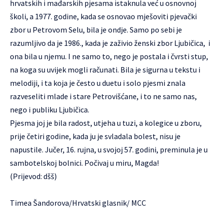
hrvatskih i mađarskih pjesama istaknula već u osnovnoj
školi, a 1977. godine, kada se osnovao mješoviti pjevački
zbor u Petrovom Selu, bila je ondje. Samo po sebi je
razumljivo da je 1986., kada je zaživio ženski zbor Ljubičica, i
ona bila u njemu. I ne samo to, nego je postala i čvrsti stup,
na koga su uvijek mogli računati. Bila je sigurna u tekstu i
melodiji, i ta koja je često u duetu i solo pjesmi znala
razveseliti mlade i stare Petrovišćane, i to ne samo nas,
nego i publiku Ljubičica.
Pjesma joj je bila radost, utjeha u tuzi, a kolegice u zboru,
prije četiri godine, kada ju je svladala bolest, nisu je
napustile. Jučer, 16. rujna, u svojoj 57. godini, preminula je u
sambotelskoj bolnici. Počivaj u miru, Magda!
(Prijevod: dšš)
Timea Šandorova/Hrvatski glasnik/ MCC