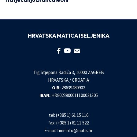
HRVATSKA MATICA ISELJENIKA
Trg Stjepana Radića 3, 10000 ZAGREB
HRVATSKA / CROATIA
OIB:
28639480902
IBAN:
HR8023900011100021305
tel: (+385 1) 61 15 116
fax: (+385 1) 61 11 522
E-mail:
hmi-info@matis.hr