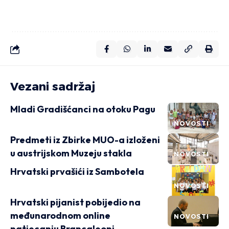
Vezani sadržaj
Mladi Gradišćanci na otoku Pagu
NOVOSTI
Predmeti iz Zbirke MUO-a izloženi
u austrijskom Muzeju stakla
NOVOSTI
Hrvatski prvašići iz Sambotela
NOVOSTI
Hrvatski pijanist pobijedio na
međunarodnom online
NOVOSTI
natjecanju Brancaleoni