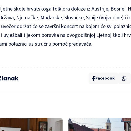
ljetne škole hrvatskoga folklora dolaze iz Austrije, Bosne i 
Država, Njemačke, Mađarske, Slovačke, Srbije (Vojvodine) i iz
uvečer održat će se završni koncert na kojem će svi polaznici,
i i uvježbali tijekom boravka na ovogodišnjoj Ljetnoj školi hr
sami polaznici uz stručnu pomoć predavača.
 članak
Facebook