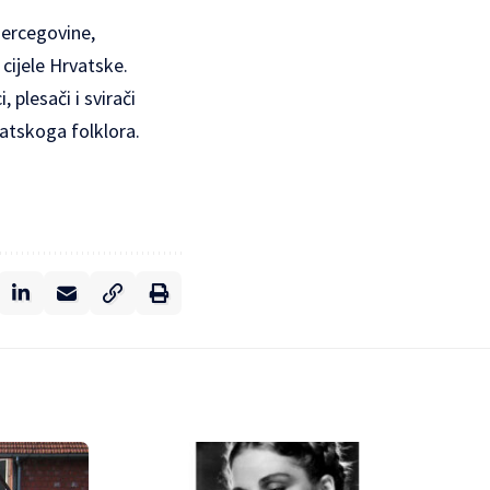
Hercegovine,
 cijele Hrvatske.
 plesači i svirači
vatskoga folklora.