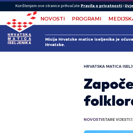
Korištenjem ove stranice prihvaćate
Pravila o privatnosti
i
Uvje
NOVOSTI
PROGRAMI
MEDIJSK
Misija Hrvatske matice iseljenika je očuv
Hrvatske.
HRVATSKA MATICA ISELJ
Započe
folklor
NOVOSTI
STARE VIJESTI
3