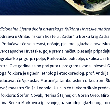
dicionalna Ljetna škola hrvatskoga folklora Hrvatske matice 
, održava u Omladinskom hostelu „Zadar“ u Borku kraj Zadra i
. Podučavat će se plesovi, nošnje, pjesme i glazbala hrva
verozapadne Hrvatske, gdje prema načinu plesanja pripadaj
grebačko prigorje i polje, Karlovačko pokuplje, okolica Jastr
a Istra. Ove godine se po prvi puta u program uvode i plesovi 
ga folklora je ugledni etnolog i etnokoreolog, prof. Andrija 
 podučavat će Vjekoslav Martinić,a tamburaškim orkestrom Šk
vač maestro Siniša Leopold. Uz njih će tijekom škole predavat
 folklora: Štefan Novak, Nerina Štajner, dr. Goran Oreb, Miro 
istina Benko Markovica (pjevanje), uz suradnju glazbenog ko