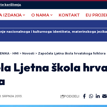
te korištenja
.
A IZDANJA
O NAMA
KONTAKT
EU PROJE
anje nacionalnoga i kulturnoga identiteta, materinskoga jezika 
ENIKA - HMI
>
Novosti
>
Započela Ljetna škola hrvatskoga folklora
la Ljetna škola hrv
a
PODIJELI
1. SRPNJA 2013.