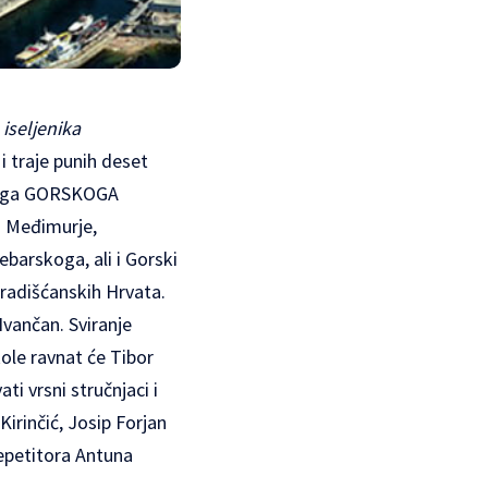
iseljenika
 traje punih deset
tskoga GORSKOGA
u Međimurje,
ebarskoga, ali i Gorski
Gradišćanskih Hrvata.
Ivančan. Sviranje
ole ravnat će Tibor
i vrsni stručnjaci i
Kirinčić, Josip Forjan
repetitora Antuna