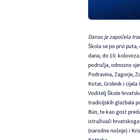
Danas je započela tra
Škola se po prvi puta
dana, do 10. kolovoza
područja, odnosno sje
Podravina, Zagorje, Za
Kotar, Grobnik i cijel
Voditelj
Škole
hrvatsko
tradicijskih glazbala
Bün, te kao gost preda
istraživači hrvatskoga
(narodne nošnje) i Kr
Kotteka.