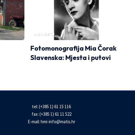
NOVOSTI
Fotomonografija Mia Čorak
Slavenska: Mjesta i putovi
tel: (+385 1) 61 15 116
fax: (+385 1) 61 11 522
E-mail:
hmi-info@matis.hr