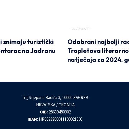
NOVOSTI
 snimaju turistički
Odabrani najbolji ra
ntarac na Jadranu
Tropletova literarn
natječaja za 2024. g
Trg Stjepana Radića 3, 10000 ZAGREB
HRVATSKA / CROATIA
OIB:
28639480902
IBAN:
HR8023900011100021305