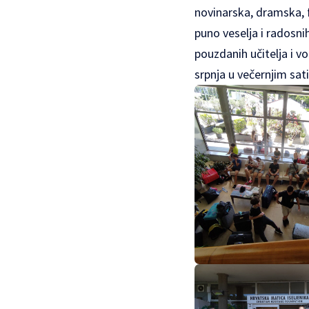
novinarska, dramska, fi
puno veselja i radosn
pouzdanih učitelja i v
srpnja u večernjim sat