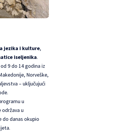
 jezika i kulture
,
atice iseljenika
.
 od 9 do 14 godina iz
 Makedonije, Norveške,
jevstva – uključujući
rode.
 programu u
e održava u
je do danas okupio
jeta.