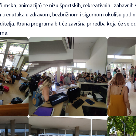
lmska, animacija) te nizu športskih, rekreativnih i zabavnih s
ih trenutaka u zdravom, bezbrižnom i sigurnom okolišu pod n
oditelja. Kruna programa bit će završna priredba koja će se od
ima.