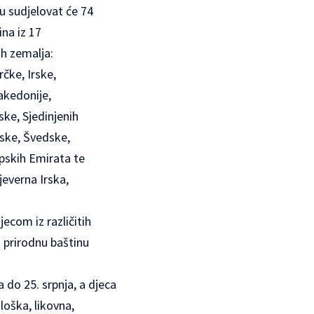
 sudjelovat će 74
na iz 17
h zemalja:
rčke, Irske,
kedonije,
ke, Sjedinjenih
ske, Švedske,
apskih Emirata te
jeverna Irska,
jecom iz različitih
i prirodnu baštinu
do 25. srpnja, a djeca
loška, likovna,