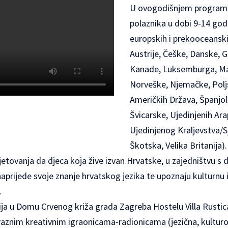
U ovogodišnjem programu
polaznika u dobi 9-14 godi
europskih i prekooceanski
Austrije, Češke, Danske, G
Kanade, Luksemburga, Ma
Norveške, Njemačke, Poljs
Američkih Država, Španjol
Švicarske, Ujedinjenih Ar
Ujedinjenog Kraljevstva/S
Škotska, Velika Britanija).
ljetovanja da djeca koja žive izvan Hrvatske, u zajedništvu s d
aprijede svoje znanje hrvatskog jezika te upoznaju kulturnu 
.
ja u Domu Crvenog križa grada Zagreba Hostelu Villa Rustica 
raznim kreativnim igraonicama-radionicama (jezična, kulturo