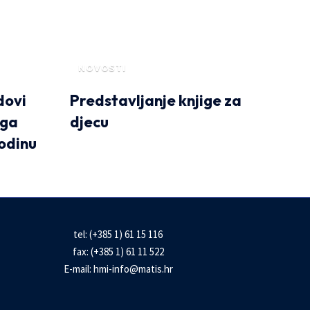
NOVOSTI
dovi
Predstavljanje knjige za
oga
djecu
odinu
tel: (+385 1) 61 15 116
fax: (+385 1) 61 11 522
E-mail:
hmi-info@matis.hr