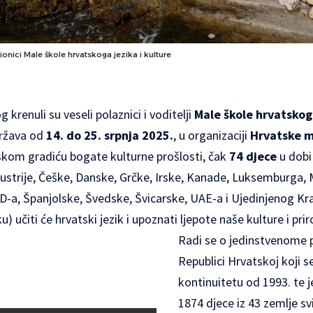
ionici Male škole hrvatskoga jezika i kulture
krenuli su veseli polaznici i voditelji
Male škole hrvatskoga
država od
14. do 25. srpnja 2025.
, u organizaciji
Hrvatske m
kom gradiću bogate kulturne prošlosti, čak
74 djece
u dobi
ustrije, Češke, Danske, Grčke, Irske, Kanade, Luksemburga,
-a, Španjolske, Švedske, Švicarske, UAE-a i Ujedinjenog Kral
u) učiti će hrvatski jezik i upoznati ljepote naše kulture i pri
Radi se o jedinstvenome
Republici Hrvatskoj koji s
kontinuitetu od 1993. te 
1874 djece iz 43 zemlje svi