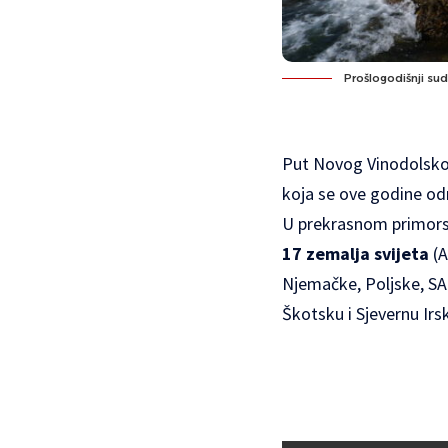
Prošlogodišnji sud
Put Novog Vinodolskog 
koja se ove godine o
U prekrasnom primors
17 zemalja svijeta
(A
Njemačke, Poljske, SAD
Škotsku i Sjevernu Irsk