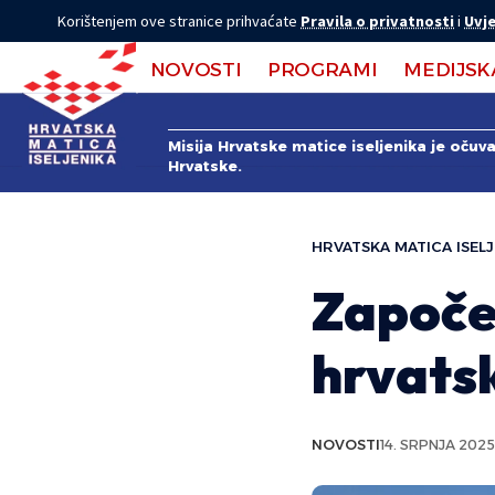
Korištenjem ove stranice prihvaćate
Pravila o privatnosti
i
Uvje
NOVOSTI
PROGRAMI
MEDIJSK
Misija Hrvatske matice iseljenika je očuv
Hrvatske.
HRVATSKA MATICA ISELJ
Započe
hrvatsk
NOVOSTI
14. SRPNJA 2025