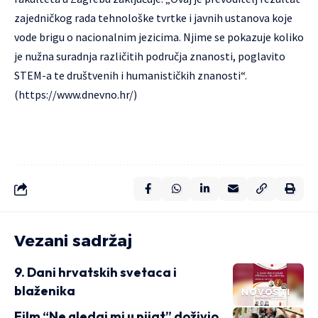
zajedničkog rada tehnološke tvrtke i javnih ustanova koje
vode brigu o nacionalnim jezicima. Njime se pokazuje koliko
je nužna suradnja različitih područja znanosti, poglavito
STEM-a te društvenih i humanističkih znanosti“.
(
https://www.dnevno.hr/
)
Vezani sadržaj
9. Dani hrvatskih svetaca i
blaženika
NOVOSTI
Film “Ne gledaj mi u pijat” doživio