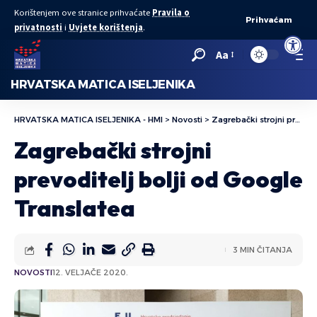
Korištenjem ove stranice prihvaćate
Pravila o
Prihvaćam
privatnosti
i
Uvjete korištenja
.
Open to
Aa
HRVATSKA MATICA ISELJENIKA
HRVATSKA MATICA ISELJENIKA - HMI
>
Novosti
>
Zagrebački strojni prevoditelj bolji od Google Translatea
Zagrebački strojni
prevoditelj bolji od Google
Translatea
3 MIN ČITANJA
NOVOSTI
12. VELJAČE 2020.