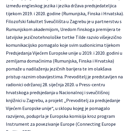
između engleskog jezika i jezika država predsjedateljica
tijekom 2019. i 2020. godine (Rumunjska, Finska i Hrvatska).
Filozofski fakultet Sveučilišta u Zagrebu je u partnerstvu s
Rumunjskom akademijom, Uredom finskoga premijera te
latvijske jezičnotehnološke tvrtke Tilde razvio višejezično
komunikacijsko pomagalo koje svim sudionicima tijekom
Predsjedanja Vijećem Europske unije u 2019. i 2020. godini u
zemljama domaćinima (Rumunjska, Finska i Hrvatska)
pomaže u nadilaženju jezičnih barijera te im olakšava
pristup raznim obavijestima. Prevoditelj je predstavljen na
radionici održanoj 28. siječnja 2020. u Press-centru
hrvatskoga predsjedanja u Nacionalnoj i sveučilišnoj
knjižnici u Zagrebu, a projekt „Prevoditelj za predsjedanje
Vijećem Europske unije“, u sklopu kojeg je pomagalo
razvijeno, poduprla je Europska komisija kroz program
Instrument za povezivanje Europe (Connecting Europe