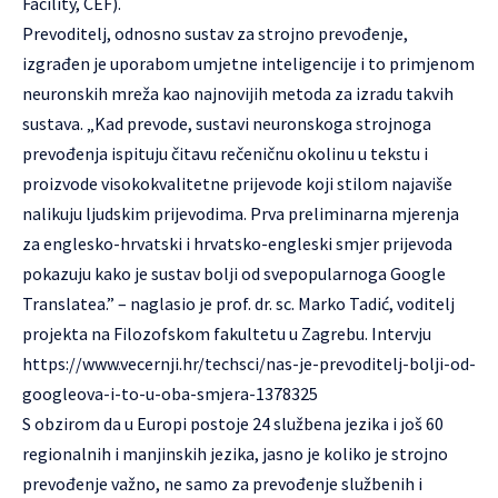
Facility, CEF).
Prevoditelj, odnosno sustav za strojno prevođenje,
izgrađen je uporabom umjetne inteligencije i to primjenom
neuronskih mreža kao najnovijih metoda za izradu takvih
sustava. „Kad prevode, sustavi neuronskoga strojnoga
prevođenja ispituju čitavu rečeničnu okolinu u tekstu i
proizvode visokokvalitetne prijevode koji stilom najaviše
nalikuju ljudskim prijevodima. Prva preliminarna mjerenja
za englesko-hrvatski i hrvatsko-engleski smjer prijevoda
pokazuju kako je sustav bolji od svepopularnoga Google
Translatea.” – naglasio je prof. dr. sc. Marko Tadić, voditelj
projekta na Filozofskom fakultetu u Zagrebu. Intervju
https://www.vecernji.hr/techsci/nas-je-prevoditelj-bolji-od-
googleova-i-to-u-oba-smjera-1378325
S obzirom da u Europi postoje 24 službena jezika i još 60
regionalnih i manjinskih jezika, jasno je koliko je strojno
prevođenje važno, ne samo za prevođenje službenih i