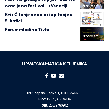
ovacije na festivalu u Veneciji
NOVOSTI
Kviz Čitanje ne dolazi u pitanje u
Subotici
NOVOSTI
Forum mladih u Tivtu
NOVOSTI
HRVATSKA MATICA ISELJENIKA
Trg Stjepana Radića 3, 10000 ZAGREB
HRVATSKA / CROATIA
OIB:
28639480902