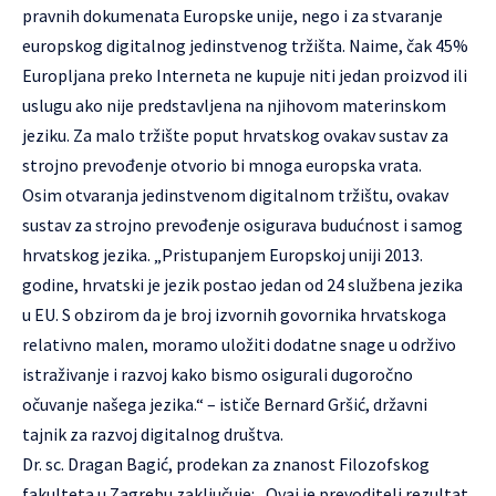
pravnih dokumenata Europske unije, nego i za stvaranje
europskog digitalnog jedinstvenog tržišta. Naime, čak 45%
Europljana preko Interneta ne kupuje niti jedan proizvod ili
uslugu ako nije predstavljena na njihovom materinskom
jeziku. Za malo tržište poput hrvatskog ovakav sustav za
strojno prevođenje otvorio bi mnoga europska vrata.
Osim otvaranja jedinstvenom digitalnom tržištu, ovakav
sustav za strojno prevođenje osigurava budućnost i samog
hrvatskog jezika. „Pristupanjem Europskoj uniji 2013.
godine, hrvatski je jezik postao jedan od 24 službena jezika
u EU. S obzirom da je broj izvornih govornika hrvatskoga
relativno malen, moramo uložiti dodatne snage u održivo
istraživanje i razvoj kako bismo osigurali dugoročno
očuvanje našega jezika.“ – ističe Bernard Gršić, državni
tajnik za razvoj digitalnog društva.
Dr. sc. Dragan Bagić, prodekan za znanost Filozofskog
fakulteta u Zagrebu zaključuje: „Ovaj je prevoditelj rezultat