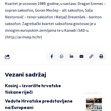
Kvartet je osnovan 1989. godine, u sastavu: Dragan Sremec –
sopran saksofon, Goran Merčep – alt saksofon, Saša
Nestorović – tenor saksofon i Matjaž Drevenšek – bariton
saksofon. Zagrebački kvartet saksofona gostovao je u
mnogim europskim zemljama te u Kanadi i SAD-u.
(
http://ar.mvep.hr/hr
)
Vezani sadržaj
Kosinj – izvorište hrvatske
tiskane riječi
NOVOSTI
Vedute Hrvatske predstavljene
na Europeani
NOVOSTI