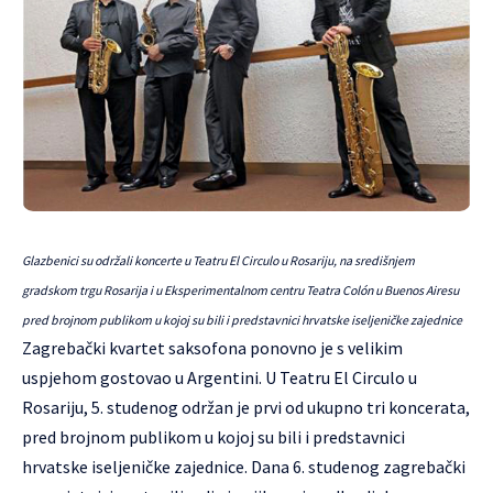
Glazbenici su održali koncerte u Teatru El Circulo u Rosariju, na središnjem
gradskom trgu Rosarija i u Eksperimentalnom centru Teatra Colón u Buenos Airesu
pred brojnom publikom u kojoj su bili i predstavnici hrvatske iseljeničke zajednice
Zagrebački kvartet saksofona ponovno je s velikim
uspjehom gostovao u Argentini. U Teatru El Circulo u
Rosariju, 5. studenog održan je prvi od ukupno tri koncerata,
pred brojnom publikom u kojoj su bili i predstavnici
hrvatske iseljeničke zajednice. Dana 6. studenog zagrebački