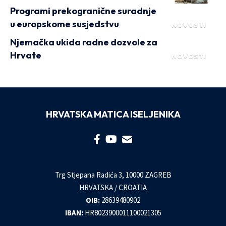
Programi prekogranične suradnje
u europskome susjedstvu
NOVOSTI
Njemačka ukida radne dozvole za
Hrvate
NOVOSTI
HRVATSKA MATICA ISELJENIKA
Trg Stjepana Radića 3, 10000 ZAGREB
HRVATSKA / CROATIA
OIB:
28639480902
IBAN:
HR8023900011100021305