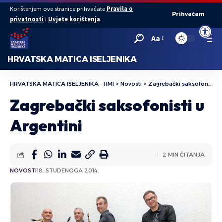
Korištenjem ove stranice prihvaćate
Pravila o
Prihvaćam
privatnosti
i
Uvjete korištenja
.
Open to
Aa
HRVATSKA MATICA ISELJENIKA
HRVATSKA MATICA ISELJENIKA - HMI
>
Novosti
>
Zagrebački saksofonisti u Argentini
Zagrebački saksofonisti u
Argentini
2 MIN ČITANJA
NOVOSTI
18. STUDENOGA 2014.