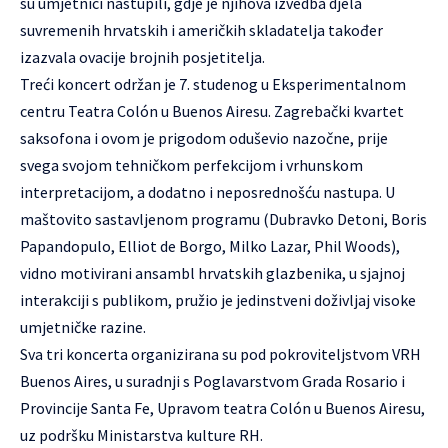
su umjetnici nastupili, gdje je njihova izvedba djela
suvremenih hrvatskih i američkih skladatelja također
izazvala ovacije brojnih posjetitelja.
Treći koncert održan je 7. studenog u Eksperimentalnom
centru Teatra Colón u Buenos Airesu. Zagrebački kvartet
saksofona i ovom je prigodom oduševio nazočne, prije
svega svojom tehničkom perfekcijom i vrhunskom
interpretacijom, a dodatno i neposrednošću nastupa. U
maštovito sastavljenom programu (Dubravko Detoni, Boris
Papandopulo, Elliot de Borgo, Milko Lazar, Phil Woods),
vidno motivirani ansambl hrvatskih glazbenika, u sjajnoj
interakciji s publikom, pružio je jedinstveni doživljaj visoke
umjetničke razine.
Sva tri koncerta organizirana su pod pokroviteljstvom VRH
Buenos Aires, u suradnji s Poglavarstvom Grada Rosario i
Provincije Santa Fe, Upravom teatra Colón u Buenos Airesu,
uz podršku Ministarstva kulture RH.