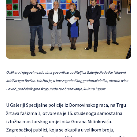
O slikaru i njegovim radovima govorili su voditeljica Galerije Nada Far i likovni
kritičar Igor Brešan. Izložbu je, u ime zagrebačkog gradonačelnika, otvorio Ivica
Lovrić, pročelnik gradskog Ureda za obrazovanje, kulturu i sport
U Galeriji Specijalne policije iz Domovinskog rata, na Trgu
žrtava fašizma 1, otvorena je 15. studenoga samostalna
izložba mostarskog umjetnika
Gorana Milinkovića
.
Zagrebačkoj publici, koja se okupila u velikom broju,