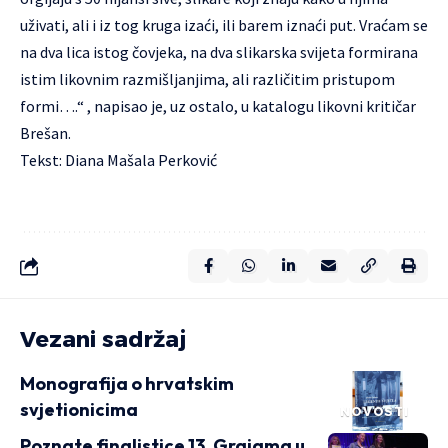
uživati, ali i iz tog kruga izaći, ili barem iznaći put. Vraćam se
na dva lica istog čovjeka, na dva slikarska svijeta formirana
istim likovnim razmišljanjima, ali različitim pristupom
formi….“ , napisao je, uz ostalo, u katalogu likovni kritičar
Brešan.
Tekst: Diana Mašala Perković
Vezani sadržaj
Monografija o hrvatskim
svjetionicima
NOVOSTI
Poznate finalistice 13. Grajama u