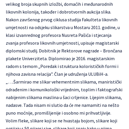
velikog broja skupnih izložbi, domaćih i međunarodnih
likovnih kolonija, također i dobrotvornih aukcija slika.
Nakon završenog prvog ciklusa studija Fakulteta likovnih
umjetnosti na odsjeku slikarstva u Mostaru 2011. godine, u
klasi izvanrednog profesora Nusreta Pašića i stjecanja
zvanja profesora likovnih umjetnosti, upisuje magistarski
diplomski studij. Dobitnik je Rektorove nagrade – Brončana
plakete Univerziteta. Diplomirao je 2016. magistarskim
radom s temom „Poredak i struktura kolorističkih formi i
njihova zavisna relacija”. Član je udruženja ULUBiH-a.
„….Šarmirao me slikar vehementnim slikama, maniristički
odrađenim i komunikološki vrijednim, toplim i faktografski
nabijenim slikama maslina u šaci crljenice. Lijepim slikama,
nadasve. Tada nisam ni slutio da će me namamiti na nešto
puno moćnije, promišljenije i osobno mi prihvatljivije.
Volim fleke, slikare koji se ne hvastaju bojom, slikare koji
orgijaju s 50 nijansi sive, slikare koji znaju kako u njima