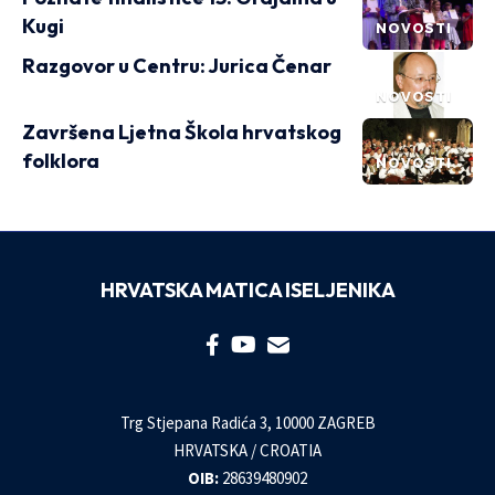
Kugi
NOVOSTI
Razgovor u Centru: Jurica Čenar
NOVOSTI
Završena Ljetna Škola hrvatskog
folklora
NOVOSTI
HRVATSKA MATICA ISELJENIKA
Trg Stjepana Radića 3, 10000 ZAGREB
HRVATSKA / CROATIA
OIB:
28639480902