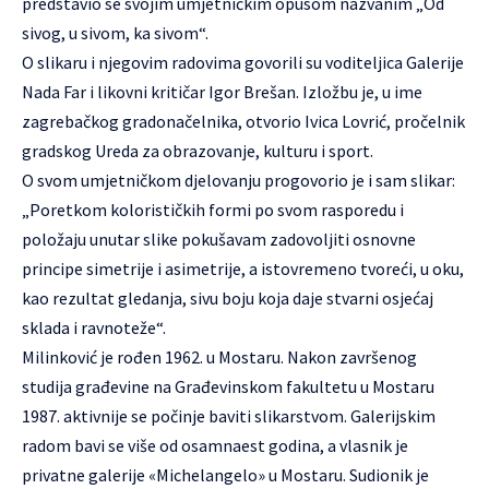
predstavio se svojim umjetničkim opusom nazvanim „Od
sivog, u sivom, ka sivom“.
O slikaru i njegovim radovima govorili su voditeljica Galerije
Nada Far i likovni kritičar Igor Brešan. Izložbu je, u ime
zagrebačkog gradonačelnika, otvorio Ivica Lovrić, pročelnik
gradskog Ureda za obrazovanje, kulturu i sport.
O svom umjetničkom djelovanju progovorio je i sam slikar:
„Poretkom kolorističkih formi po svom rasporedu i
položaju unutar slike pokušavam zadovoljiti osnovne
principe simetrije i asimetrije, a istovremeno tvoreći, u oku,
kao rezultat gledanja, sivu boju koja daje stvarni osjećaj
sklada i ravnoteže“.
Milinković je rođen 1962. u Mostaru. Nakon završenog
studija građevine na Građevinskom fakultetu u Mostaru
1987. aktivnije se počinje baviti slikarstvom. Galerijskim
radom bavi se više od osamnaest godina, a vlasnik je
privatne galerije «Michelangelo» u Mostaru. Sudionik je