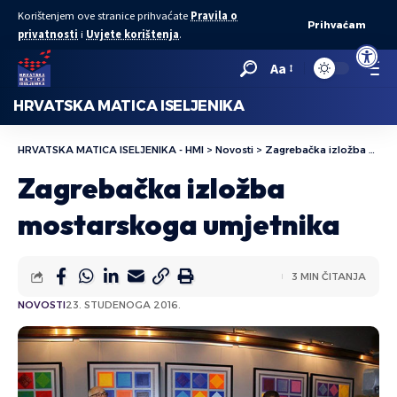
Korištenjem ove stranice prihvaćate
Pravila o
Prihvaćam
privatnosti
i
Uvjete korištenja
.
Open to
Aa
HRVATSKA MATICA ISELJENIKA
HRVATSKA MATICA ISELJENIKA - HMI
>
Novosti
>
Zagrebačka izložba mostarskoga umjetnika
Zagrebačka izložba
mostarskoga umjetnika
3 MIN ČITANJA
NOVOSTI
23. STUDENOGA 2016.