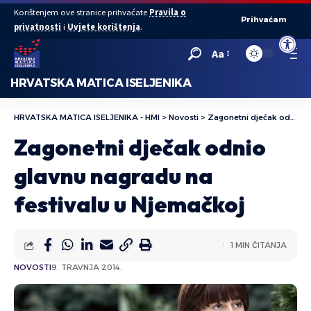
Korištenjem ove stranice prihvaćate
Pravila o
Prihvaćam
privatnosti
i
Uvjete korištenja
.
Open to
Aa
HRVATSKA MATICA ISELJENIKA
HRVATSKA MATICA ISELJENIKA - HMI
>
Novosti
>
Zagonetni dječak odnio glavnu nagradu na festivalu u Njemačkoj
Zagonetni dječak odnio
glavnu nagradu na
festivalu u Njemačkoj
1 MIN ČITANJA
NOVOSTI
9. TRAVNJA 2014.