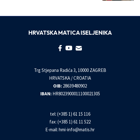
HRVATSKA MATICA ISELJENIKA
Trg Stjepana Radića 3, 10000 ZAGREB
HRVATSKA / CROATIA
OIB:
28639480902
IBAN:
HR8023900011100021305
tel: (+385 1) 61 15 116
fax: (+385 1) 61 11 522
E-mail:
hmi-info@matis.hr