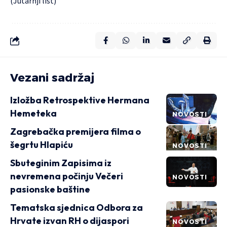
(Jutarnji list)
Vezani sadržaj
Izložba Retrospektive Hermana
Hemeteka
NOVOSTI
Zagrebačka premijera filma o
šegrtu Hlapiću
NOVOSTI
Sbuteginim Zapisima iz
nevremena počinju Večeri
NOVOSTI
pasionske baštine
Tematska sjednica Odbora za
Hrvate izvan RH o dijaspori
NOVOSTI