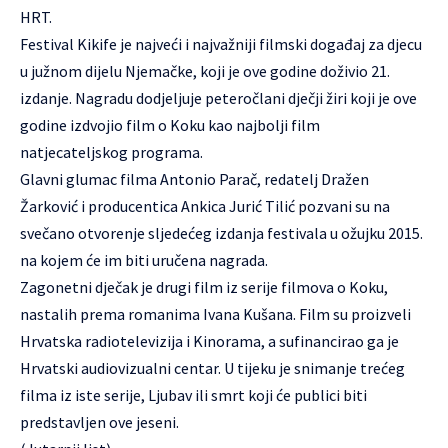
HRT.
Festival
Kikife
je najveći i najvažniji filmski događaj za djecu
u južnom dijelu Njemačke, koji je ove godine doživio 21.
izdanje. Nagradu dodjeljuje peteročlani dječji žiri koji je ove
godine izdvojio film o Koku kao najbolji film
natjecateljskog programa.
Glavni glumac filma Antonio Parač, redatelj Dražen
Žarković i producentica Ankica Jurić Tilić pozvani su na
svečano otvorenje sljedećeg izdanja festivala u ožujku 2015.
na kojem će im biti uručena nagrada.
Zagonetni dječak je drugi film iz serije filmova o Koku,
nastalih prema romanima Ivana Kušana. Film su proizveli
Hrvatska radiotelevizija i Kinorama, a sufinancirao ga je
Hrvatski audiovizualni centar. U tijeku je snimanje trećeg
filma iz iste serije, Ljubav ili smrt koji će publici biti
predstavljen ove jeseni.