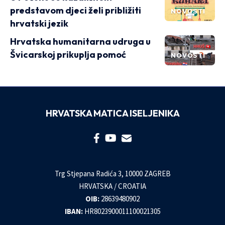
predstavom djeci želi približiti
NOVOSTI
hrvatski jezik
Hrvatska humanitarna udruga u
Švicarskoj prikuplja pomoć
NOVOSTI
HRVATSKA MATICA ISELJENIKA
Trg Stjepana Radića 3, 10000 ZAGREB
HRVATSKA / CROATIA
OIB:
28639480902
IBAN:
HR8023900011100021305