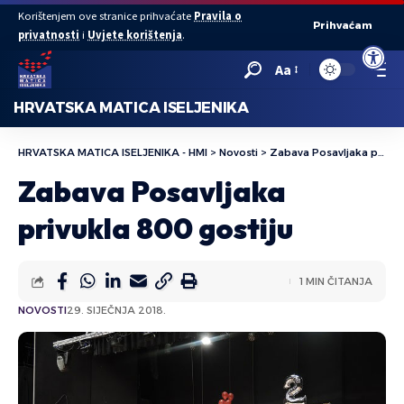
Korištenjem ove stranice prihvaćate
Pravila o
Prihvaćam
privatnosti
i
Uvjete korištenja
.
Open to
Aa
HRVATSKA MATICA ISELJENIKA
HRVATSKA MATICA ISELJENIKA - HMI
>
Novosti
>
Zabava Posavljaka privukla 800 gostiju
Zabava Posavljaka
privukla 800 gostiju
1 MIN ČITANJA
NOVOSTI
29. SIJEČNJA 2018.