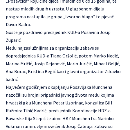
„Posavčica“ koju čine djeca i mladih do 6 do 15 godina, te
nastup mladih drugih uzrasta. U glazbenom dijelu
programa nastupila je grupa „Izvorno blago“ te pjevač
Davor Badro.
Goste je pozdravio predsjednik KUD-a Posavina Josip
Župarić.
Među najzaslužnijima za organizaciju zabave su
dopredsjednica KUD-a Tiana Oršolić, potom Marko Nedić,
Marina Mričić, Josip Dejanović, Marin Juričić, Mihael Geljić,
Ana Borac, Kristina Begić kao i glavni organizator Zdravko
Sadrić.
Najvećem godišnjem okupljanju Posavljaka Münchena
nazočili su brojni pripadnici javnog života među kojima
hrvatski gk u Münchenu Petar Uzorinac, konzulica BiH
Ružmira Tihić Kadrić, predsjednik Koordinacije HDZ-a
Bavarske Ilija Stepić te uime HKZ München fra Marinko
Vukman i umirovljeni svećenik Josip Čabraja. Zabavi su