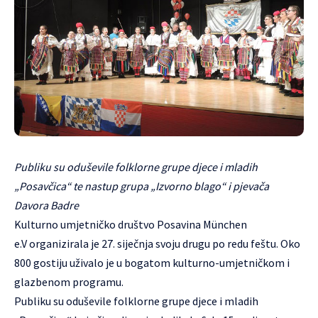
Publiku su oduševile folklorne grupe djece i mladih
„Posavčica“ te nastup grupa „Izvorno blago“ i pjevača
Davora Badre
Kulturno umjetničko društvo Posavina München
e.V
organizirala je 27. siječnja svoju drugu po redu feštu. Oko
800 gostiju uživalo je u bogatom kulturno-umjetničkom i
glazbenom programu.
Publiku su oduševile folklorne grupe djece i mladih