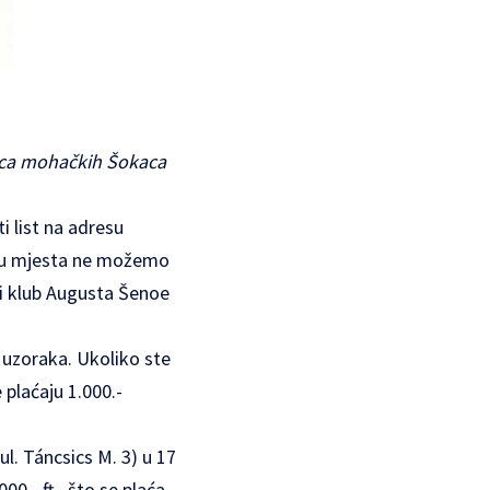
nica mohačkih Šokaca
i list na adresu
licu mjesta ne možemo
ski klub Augusta Šenoe
a uzoraka. Ukoliko ste
e plaćaju 1.000.-
ul. Táncsics M. 3) u 17
00.- ft., što se plaća