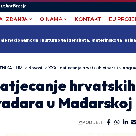
te korištenja
.
A IZDANJA
O NAMA
KONTAKT
EU PROJE
anje nacionalnoga i kulturnoga identiteta, materinskoga jezika 
ENIKA - HMI
>
Novosti
>
XXXI. natjecanje hrvatskih vinara i vinog
atjecanje hrvatskih
gradara u Mađarskoj
PODIJELI
.