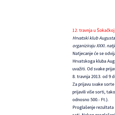
12. travnja u Šokačkoj
Hrvatski klub Augusta
organiziraju XXXI. nat
Natjecanje će se odvija
Hrvatskoga kluba Augu
uvažiti. Od svake prija
8. travnja 2013. od 9 d
Za prijavu svake sorte 
prijavili više sorti, t
odnosno 500.- Ft.).
Proglašenje rezultata ć
sati. Nakon proglašenja