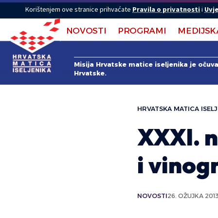
Korištenjem ove stranice prihvaćate
Pravila o privatnosti
i
Uvje
NOVOSTI
PROGRAMI
MEDIJSK
Misija Hrvatske matice iseljenika je očuv
Hrvatske.
HRVATSKA MATICA ISELJ
XXXI. n
i vino
NOVOSTI
26. OŽUJKA 2013