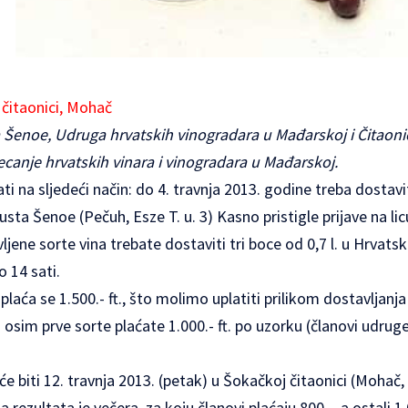
 čitaonici, Mohač
 Šenoe, Udruga hrvatskih vinogradara u Mađarskoj i Čitao
jecanje hrvatskih vinara i vinogradara u Mađarskoj.
ti na sljedeći način: do 4. travnja 2013. godine treba dostavit
sta Šenoe (Pečuh, Esze T. u. 3) Kasno pristigle prijave na 
vljene sorte vina trebate dostaviti tri boce od 0,7 l. u Hrvat
o 14 sati.
plaća se 1.500.- ft., što molimo uplatiti prilikom dostavljanj
ako osim prve sorte plaćate 1.000.- ft. po uzorku (članovi udrug
e biti 12. travnja 2013. (petak) u Šokačkoj čitaonici (Mohač, 
 rezultata je večera, za koju članovi plaćaju 800.-, a ostali 1.0