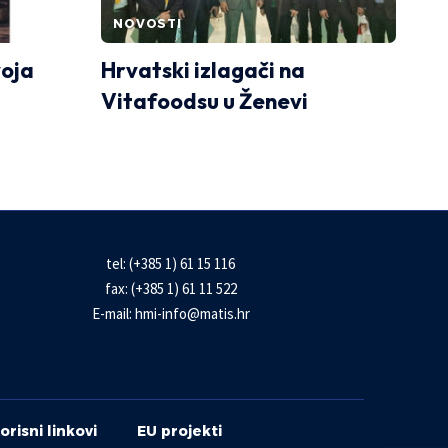
NOVOSTI
voja
Hrvatski izlagači na
Vitafoodsu u Ženevi
tel: (+385 1) 61 15 116
fax: (+385 1) 61 11 522
E-mail:
hmi-info@matis.hr
orisni linkovi
EU projekti