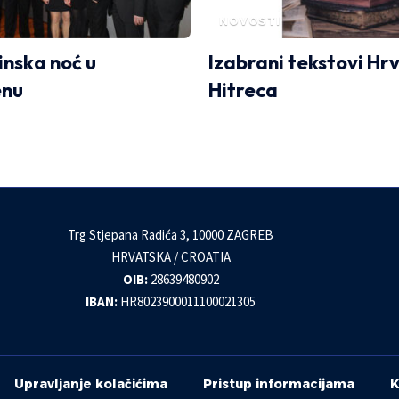
NOVOSTI
nska noć u
Izabrani tekstovi Hr
enu
Hitreca
Trg Stjepana Radića 3, 10000 ZAGREB
HRVATSKA / CROATIA
OIB:
28639480902
IBAN:
HR8023900011100021305
Upravljanje kolačićima
Pristup informacijama
K