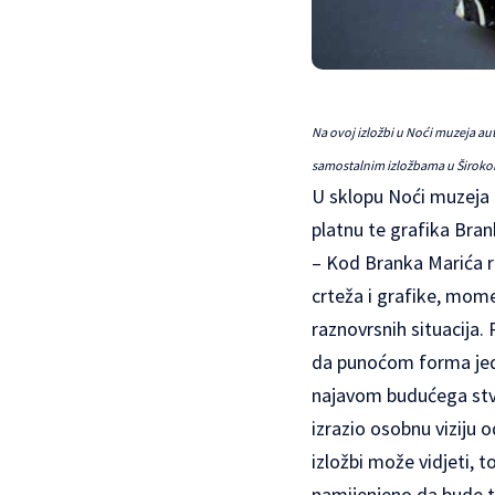
Na ovoj izložbi u Noći muzeja aut
samostalnim izložbama u Širokom
U sklopu Noći muzeja u
platnu te grafika Bran
– Kod Branka Marića re
crteža i grafike, mom
raznovrsnih situacija.
da punoćom forma jedv
najavom budućega stvar
izrazio osobnu viziju 
izložbi može vidjeti,
namijenjeno da bude t