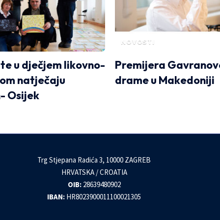
NOVOSTI
jte u dječjem likovno-
Premijera Gavranov
nom natječaju
drame u Makedoniji
- Osijek
Trg Stjepana Radića 3, 10000 ZAGREB
HRVATSKA / CROATIA
OIB:
28639480902
IBAN:
HR8023900011100021305