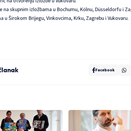
ić na otvorenju izložbe u Vukovaru.
je na skupnim izložbama u Bochumu, Kölnu, Düsseldorfu i Za
 u Širokom Brijegu, Vinkovcima, Krku, Zagrebu i Vukovaru.
 članak
Facebook