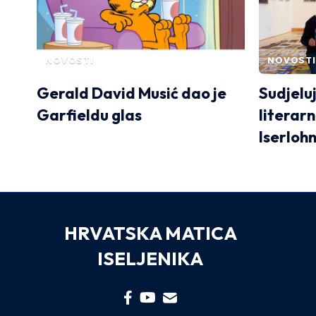
NOVOSTI
NOVOSTI
Gerald David Musić dao je
Sudjelu
Garfieldu glas
literar
Iserlohn
HRVATSKA MATICA
ISELJENIKA