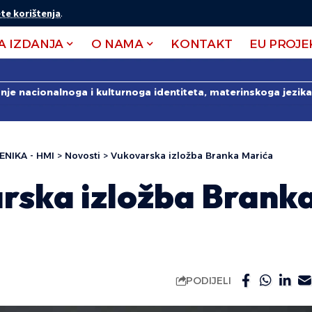
te korištenja
.
A IZDANJA
O NAMA
KONTAKT
EU PROJE
anje nacionalnoga i kulturnoga identiteta, materinskoga jezika 
ENIKA - HMI
>
Novosti
>
Vukovarska izložba Branka Marića
rska izložba Brank
PODIJELI