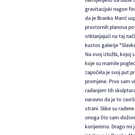
gravitacijski nagon fini
da je Branko Marić usp
prostornih planova pot
otklanjajući na taj na
kustos galerije “Slav
Na ovoj izložbi, kojoj 
koje su mamile pogled
započela je svoj put pr
promjene. Prvo sam vizu
rađanjem tih skulptura
naravno da je to završ
strani. Slike su rađene
onoga što sam doživio
korijenima. Drago mi 