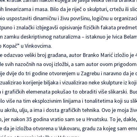
h linearizama i masa. Bilo da je riječ o skulpturi, crtežu ili sl
io uspostaviti dinamičnu i živu površinu, logičnu u organizac
puno i znalački izbjegavši opisivanje fizičkih fakata predme
čin zamku deskriptivnog naturalizma – istaknuo je Ivica Belama
ko Kopač” u Vinkovcima.
se odazvao veliki broj građana, autor Branko Marić izložio je 4
e svih nazočnih na ovoj izložbi, a sam autor ovom prigodom 
ije dvije do tri godine
otvorenjem
u Zagrebu i naravno da je 
alizirao korijenje biljaka i vizualizirao neke skulpture iz koj
 i grafičkih elemenata pokušao to obraditi više slikarski. Bu
ilo više na tim eksplozivnim linijama i tonalitetima koji su 
 u akrilu, ulju, a ima i dosta grafičkih tehnika. Ovo je moja živ
, jer nakon 35 godina vratio sam se u Hrvatsku. To je, dakle
je da je izložba otvorena u Vukovaru, gradu za kojeg sam em