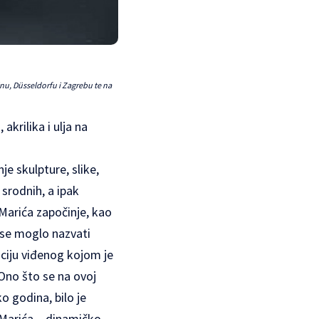
lnu, Düsseldorfu i Zagrebu te na
akrilika i ulja na
e skulpture, slike,
srodnih, a ipak
Marića započinje, kao
 se moglo nazvati
iciju viđenog kojom je
 Ono što se na ovoj
 godina, bilo je
 Marića – dinamičko-