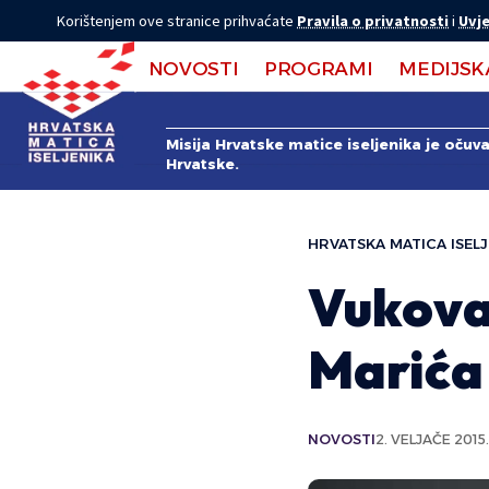
Korištenjem ove stranice prihvaćate
Pravila o privatnosti
i
Uvje
NOVOSTI
PROGRAMI
MEDIJSK
Misija Hrvatske matice iseljenika je očuv
Hrvatske.
HRVATSKA MATICA ISELJ
Vukova
Marića
NOVOSTI
2. VELJAČE 2015.