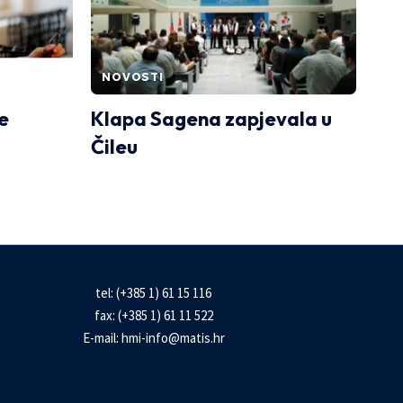
NOVOSTI
e
Klapa Sagena zapjevala u
Čileu
tel: (+385 1) 61 15 116
fax: (+385 1) 61 11 522
E-mail:
hmi-info@matis.hr