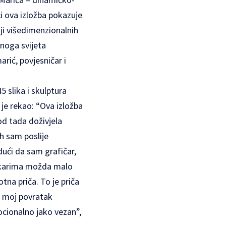
ici ova izložba pokazuje
iji višedimenzionalnih
tnoga svijeta
rić, povjesničar i
5 slika i skulptura
je rekao: “Ova izložba
od tada doživjela
ih sam poslije
dući da sam grafičar,
slikarima možda malo
otna priča. To je priča
, moj povratak
ocionalno jako vezan”,