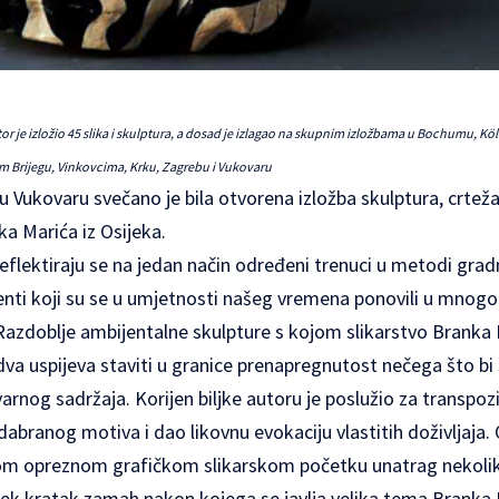
or je izložio 45 slika i skulptura, a dosad je izlagao na skupnim izložbama u Bochumu, Kö
 Brijegu, Vinkovcima, Krku, Zagrebu i Vukovaru
 Vukovaru svečano je bila otvorena izložba skulptura, crteža, 
ka Marića iz Osijeka.
flektiraju se na jedan način određeni trenuci u metodi gradnj
enti koji su se u umjetnosti našeg vremena ponovili u mnogo 
 Razdoblje ambijentalne skulpture s kojom slikarstvo Branka 
a uspijeva staviti u granice prenapregnutost nečega što bi
nog sadržaja. Korijen biljke autoru je poslužio za transpoz
odabranog motiva i dao likovnu evokaciju vlastitih doživljaja.
 tom opreznom grafičkom slikarskom početku unatrag nekoliko
ek kratak zamah nakon kojega se javlja velika tema Branka