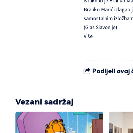
istaknuo je Branko Mar
Branko Marić izlagao 
samostalnim izložbama
(Glas Slavonije)
Više
Podijeli ovaj
Vezani sadržaj