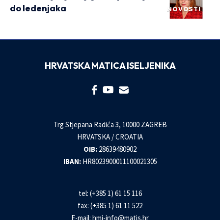
do ledenjaka
NOVOSTI
HRVATSKA MATICA ISELJENIKA
Trg Stjepana Radića 3, 10000 ZAGREB
HRVATSKA / CROATIA
OIB:
28639480902
IBAN:
HR8023900011100021305
tel: (+385 1) 61 15 116
fax: (+385 1) 61 11 522
E-mail:
hmi-info@matis.hr