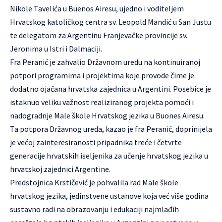
Nikole Tavelića u Buenos Airesu, ujedno i voditeljem
Hrvatskog katoličkog centra sv. Leopold Mandić u San Justu
te delegatom za Argentinu Franjevačke provincije sv.
Jeronima u Istri i Dalmaciji.
Fra Peranić je zahvalio Državnom uredu na kontinuiranoj
potpori programima i projektima koje provode čime je
dodatno ojačana hrvatska zajednica u Argentini. Posebice je
istaknuo veliku važnost realiziranog projekta pomoći i
nadogradnje Male škole Hrvatskog jezika u Buones Airesu.
Ta potpora Državnog ureda, kazao je fra Peranić, doprinijela
je većoj zainteresiranosti pripadnika treće i četvrte
generacije hrvatskih iseljenika za učenje hrvatskog jezika u
hrvatskoj zajednici Argentine.
Predstojnica Krstičević je pohvalila rad Male škole
hrvatskog jezika, jedinstvene ustanove koja već više godina
sustavno radi na obrazovanju i edukaciji najmlađih