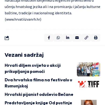
naraštaja hrvatskih iseljenika u Argentini prvenstveno u
učenju hrvatskog jezika ali i na promicanju i jačanju kulturne
baštine, tradicije i nacionalnog identiteta.
(
www.hrvatiizvanrh.hr
)
Vezani sadržaj
NOVOSTI
Hrvati diljem svijeta u akciji
STARE
prikupljanja pomoći
VIJESTI
Dva hrvatska filma na festivalu u
Rumunjskoj
NOVOSTI
Hrvatski pijanist oduševio Bečane
Predstavljanje knjige Od pustinje