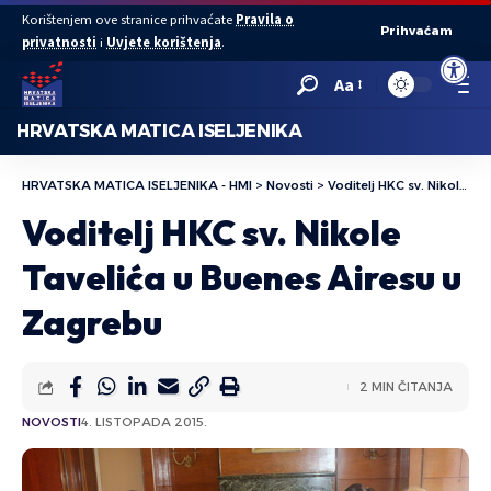
Korištenjem ove stranice prihvaćate
Pravila o
Prihvaćam
privatnosti
i
Uvjete korištenja
.
Open to
Aa
HRVATSKA MATICA ISELJENIKA
HRVATSKA MATICA ISELJENIKA - HMI
>
Novosti
>
Voditelj HKC sv. Nikole Tavelića u Buenes Airesu u Zagrebu
Voditelj HKC sv. Nikole
Tavelića u Buenes Airesu u
Zagrebu
2 MIN ČITANJA
NOVOSTI
4. LISTOPADA 2015.