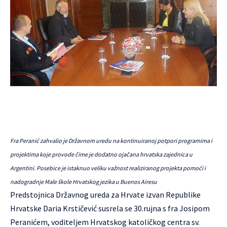
Fra Peranić zahvalio je Državnom uredu na kontinuiranoj potpori programima i
projektima koje provode čime je dodatno ojačana hrvatska zajednica u
Argentini. Posebice je istaknuo veliku važnost realiziranog projekta pomoći i
nadogradnje Male škole Hrvatskog jezika u Buenos Airesu
Predstojnica Državnog ureda za Hrvate izvan Republike
Hrvatske Daria Krstičević susrela se 30.rujna s fra Josipom
Peranićem, voditeljem Hrvatskog katoličkog centra sv.