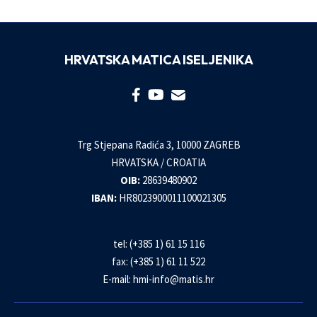
HRVATSKA MATICA ISELJENIKA
Trg Stjepana Radića 3, 10000 ZAGREB
HRVATSKA / CROATIA
OIB:
28639480902
IBAN:
HR8023900011100021305
tel: (+385 1) 61 15 116
fax: (+385 1) 61 11 522
E-mail:
hmi-info@matis.hr