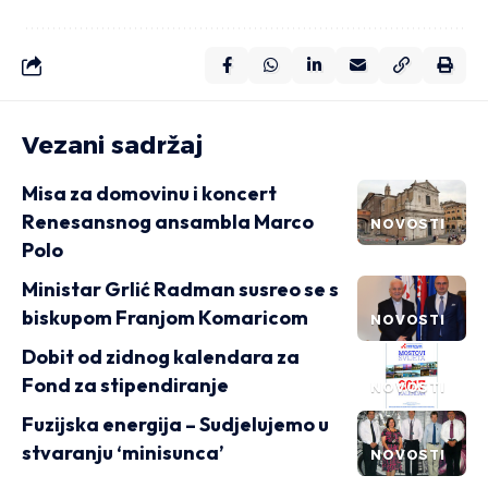
Vezani sadržaj
Misa za domovinu i koncert
Renesansnog ansambla Marco
NOVOSTI
Polo
Ministar Grlić Radman susreo se s
biskupom Franjom Komaricom
NOVOSTI
Dobit od zidnog kalendara za
Fond za stipendiranje
NOVOSTI
Fuzijska energija – Sudjelujemo u
stvaranju ‘minisunca’
NOVOSTI