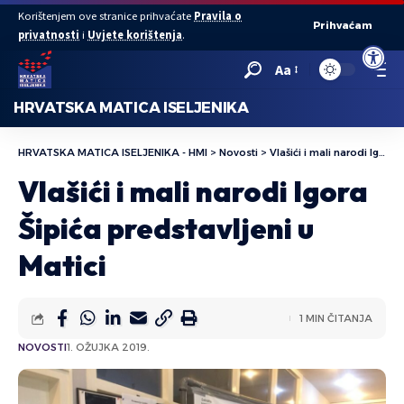
Korištenjem ove stranice prihvaćate
Pravila o
Prihvaćam
privatnosti
i
Uvjete korištenja
.
Open to
Aa
HRVATSKA MATICA ISELJENIKA
HRVATSKA MATICA ISELJENIKA - HMI
>
Novosti
>
Vlašići i mali narodi Igora Šipića predstavljeni u Matici
Vlašići i mali narodi Igora
Šipića predstavljeni u
Matici
1 MIN ČITANJA
NOVOSTI
1. OŽUJKA 2019.