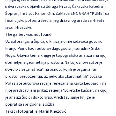
u dva sveska objavili su Udruga Hrvati, Čakavska katedra
Šopron, Institut PanoniQm, Zaklada EMC GRAH “KUME” uz
financijsku potporu Središnjeg državnog ureda za Hrvate
izvan Hrvatske.
The gallery was not found!
Uz autora
Igora Šipića
, o knjizi je uime izdavača govorio
Franjo Pajrić kao i autorov dugogodišnji suradnik Srđan
Nogić. Glavna tema knjige je topografska analiza i na njoj
utemeljena geometrija prostora. Na toj osnovi autor je
utvrdio više „matrica“ na osnovu kojih je organiziran
prostor Sredozemlja, uz nekoliko „kardinalnih“ točaka.
Polazište autorova rada je renesansna karta Leopardi i na
njoj predstavljeni prikaz seljenja ‘Loretske kućice ‘, na čijoj
je analizi Šipić i doktorirao. Predstavljanje knjige je
popratila i prigodna izložba.
Tekst i fotografije: Marin Knezović