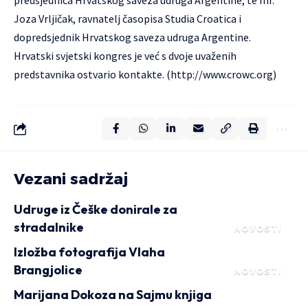
predsjednica Hrvatskog saveza udruga Argentine, te mr.
Joza Vrljičak, ravnatelj časopisa Studia Croatica i
dopredsjednik Hrvatskog saveza udruga Argentine.
Hrvatski svjetski kongres je već s dvoje uvaženih
predstavnika ostvario kontakte. (
http://www.crowc.org
)
Vezani sadržaj
Udruge iz Češke donirale za
stradalnike
NOVOSTI
Izložba fotografija Vlaha
Brangjolice
NOVOSTI
Marijana Dokoza na Sajmu knjiga