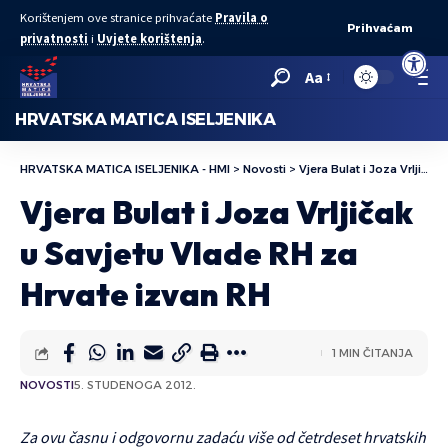
Korištenjem ove stranice prihvaćate
Pravila o
Prihvaćam
privatnosti
i
Uvjete korištenja
.
Open to
Aa
HRVATSKA MATICA ISELJENIKA
HRVATSKA MATICA ISELJENIKA - HMI
>
Novosti
>
Vjera Bulat i Joza Vrljičak u Savjetu Vlade RH za Hrvate izvan RH
Vjera Bulat i Joza Vrljičak
u Savjetu Vlade RH za
Hrvate izvan RH
1 MIN ČITANJA
NOVOSTI
5. STUDENOGA 2012.
Za ovu časnu i odgovornu zadaću više od četrdeset hrvatskih