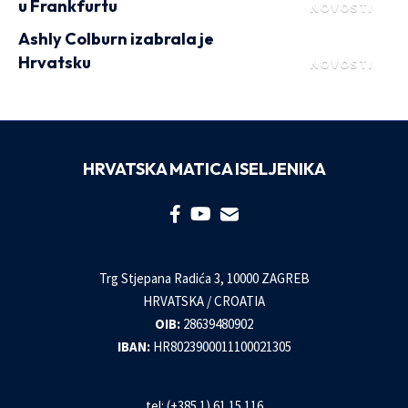
u Frankfurtu
NOVOSTI
Ashly Colburn izabrala je
Hrvatsku
NOVOSTI
HRVATSKA MATICA ISELJENIKA
Trg Stjepana Radića 3, 10000 ZAGREB
HRVATSKA / CROATIA
OIB:
28639480902
IBAN:
HR8023900011100021305
tel: (+385 1) 61 15 116