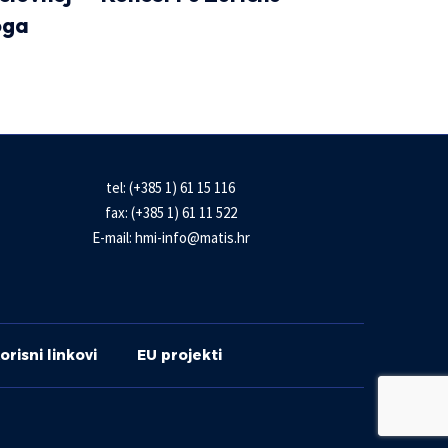
oga
tel: (+385 1) 61 15 116
fax: (+385 1) 61 11 522
E-mail:
hmi-info@matis.hr
orisni linkovi
EU projekti