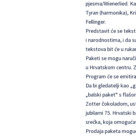
pjesma/Wienerlied. Kao
Tyran (harmonika), Kri
Fellinger.
Predstavit će se tekst
i narodnostima, i da s
tekstova bit će u ruk
Paketi se mogu naručit
u Hrvatskom centru. Z
Program će se emitirat
Da bi gledatelji kao „
„balski paket“ s flašo
Zotter čokoladom, ust
jubilarni 75. Hrvatski 
srećka, koja omogućav
Prodaja paketa moguća 