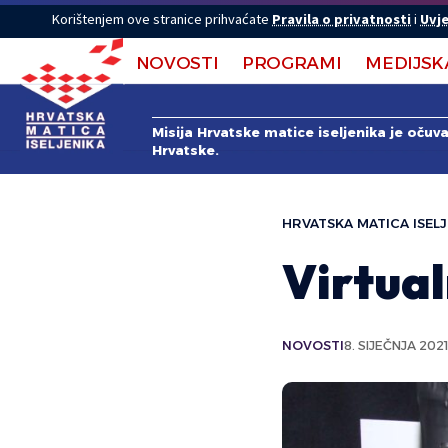
Korištenjem ove stranice prihvaćate
Pravila o privatnosti
i
Uvje
NOVOSTI
PROGRAMI
MEDIJSK
Misija Hrvatske matice iseljenika je očuv
Hrvatske.
HRVATSKA MATICA ISELJ
Virtual
NOVOSTI
8. SIJEČNJA 2021