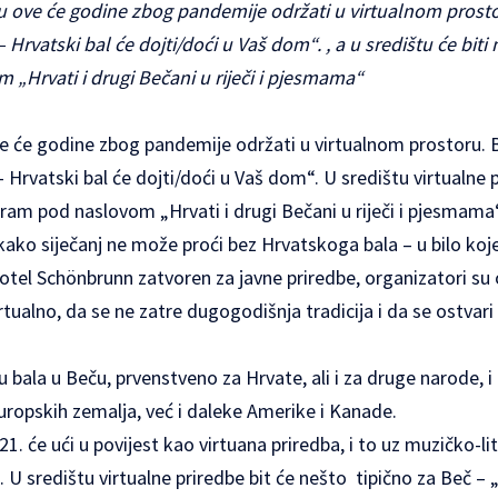
ču ove će godine zbog pandemije održati u virtualnom prost
Hrvatski bal će dojti/doći u Vaš dom“. , a u središtu će biti 
„Hrvati i drugi Bečani u riječi i pjesmama“
ve će godine zbog pandemije održati u virtualnom prostoru. B
Hrvatski bal će dojti/doći u Vaš dom“. U središtu virtualne p
ram pod naslovom „Hrvati i drugi Bečani u riječi i pjesmama
kako siječanj ne može proći bez Hrvatskoga bala – u bilo koj
otel Schönbrunn zatvoren za javne priredbe, organizatori su o
irtualno, da se ne zatre dugogodišnja tradicija i da se ostvar
iju bala u Beču, prvenstveno za Hrvate, ali i za druge narode, 
i europskih zemalja, već i daleke Amerike i Kanade.
21. će ući u povijest kao virtuana priredba, i to uz muzičko-l
“. U središtu virtualne priredbe bit će nešto tipično za Beč –