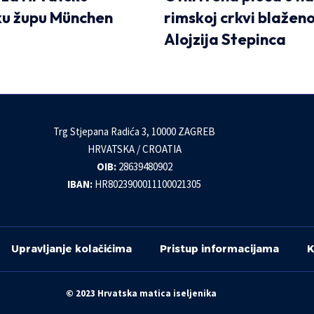
ku župu München
rimskoj crkvi blažen
Alojzija Stepinca
Trg Stjepana Radića 3, 10000 ZAGREB
HRVATSKA / CROATIA
OIB:
28639480902
IBAN:
HR8023900011100021305
Upravljanje kolačićima
Pristup informacijama
K
© 2023 Hrvatska matica iseljenika