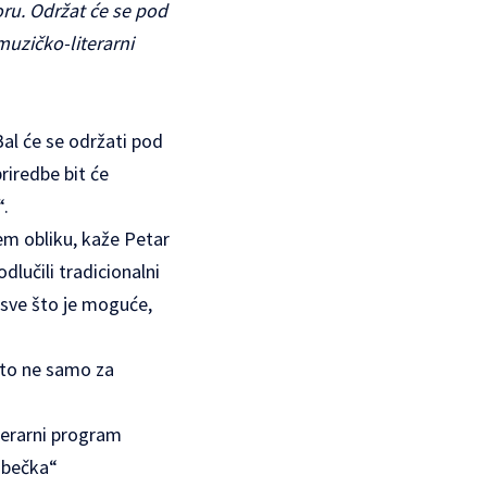
oru. Održat će se pod
muzičko-literarni
al će se održati pod
riredbe bit će
“.
em obliku, kaže Petar
dlučili tradicionalni
i sve što je moguće,
i to ne samo za
iterarni program
 „bečka“