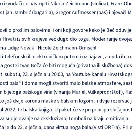
 izvođači će nastupiti Nikola Zeichmann (violina), Franz Obert
stijan Jambrić (bugarija), Gregor Aufmesser (bas) i pjevači M
ovii o prošlim balovimai i oni koji govore kako je Beč oduvijek
u Hrvati iz svih krajeva već dugo dio toga. Moderiranje dvojez
ama Lidije Novak i Nicole Zeichmann-Omischl.
i telefonski ili elektroničkim putem i uz najavu, a onda ih 
a goste izvan Beča će biti moguća (privatna ili službena) do
i subotu, 23. siječnja u 20:00, na Youtube-kanalu Hrvatskog
gosti bala“ i doma mogli stvoriti malo balske atmosfere, sas
m bijeloga balskoga vina (vinarija Mariel, Vulkaprodrštof), fl
o još dvije korona maske s balskim logom, i dvije rezervaci
bal 2022. te balska knjiga. U paket će se po principu slučajnos
a sudjelovanje na ekskluzivnoj tomboli na kraju emitiranja.
je do 23. siječnja, dana virtualnoga bala.(Visti ORF-a). Prij