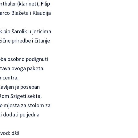
haler (klarinet), Filip
arco Blažeta i Klaudija
 bio šarolik u jezicima
ične priredbe i čitanje
treba osobno podignuti
stava ovoga paketa.
a centra.
tavljen je poseban
ašom Szigeti sekta,
je mjesta za stolom za
ti dodati po jedna
evod: dšš