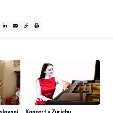
NOVOSTI
slovnoj
Koncert u Zürichu