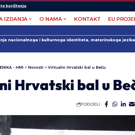
te korištenja
.
A IZDANJA
O NAMA
KONTAKT
EU PROJE
anje nacionalnoga i kulturnoga identiteta, materinskoga jezika 
ENIKA - HMI
>
Novosti
>
Virtualni Hrvatski bal u Beču
ni Hrvatski bal u Be
PODIJELI
.