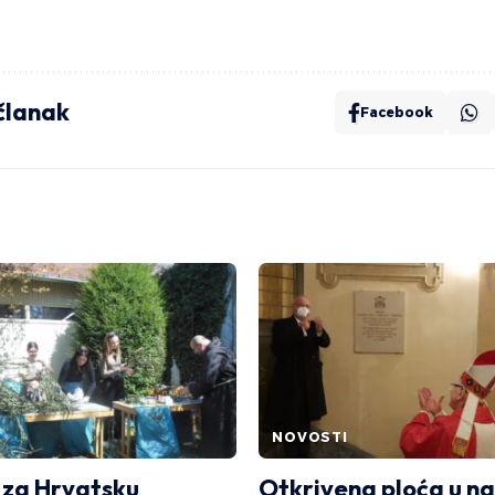
 članak
Facebook
NOVOSTI
 za Hrvatsku
Otkrivena ploća u na