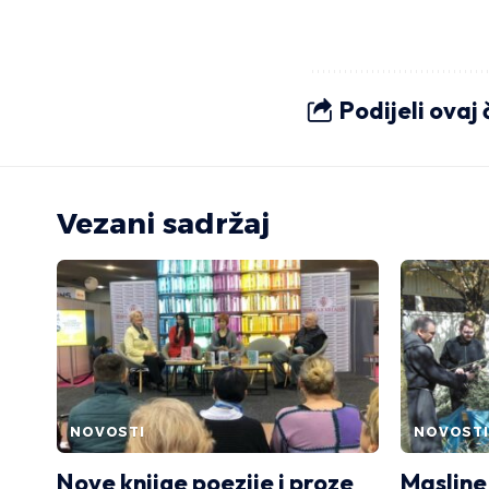
Podijeli ovaj
Vezani sadržaj
NOVOSTI
NOVOSTI
Nove knjige poezije i proze
Masline