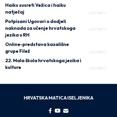
Haiku susreti Vežica i haiku
natječaj
NOVOSTI
Potpisani Ugovori o dodjeli
naknada za učenje hrvatskoga
NOVOSTI
jezika u RH
Online-predstava kazališne
grupe Filež
NOVOSTI
22. Mala škola hrvatskoga jezika i
kulture
NOVOSTI
HRVATSKA MATICA ISELJENIKA