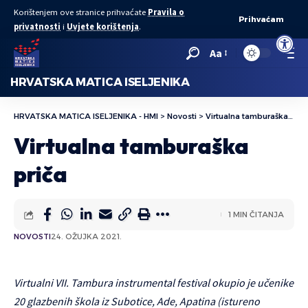
Korištenjem ove stranice prihvaćate
Pravila o
Prihvaćam
privatnosti
i
Uvjete korištenja
.
Open to
Aa
HRVATSKA MATICA ISELJENIKA
HRVATSKA MATICA ISELJENIKA - HMI
>
Novosti
>
Virtualna tamburaška priča
Virtualna tamburaška
priča
1 MIN ČITANJA
NOVOSTI
24. OŽUJKA 2021.
Virtualni VII. Tambura instrumental festival okupio je učenike
20 glazbenih škola iz Subotice, Ade, Apatina (istureno