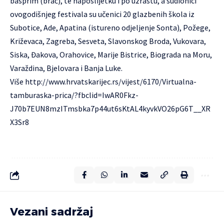
basprim (brač), te naposlijetku i po uzrastu, a sudionici
ovogodišnjeg festivala su učenici 20 glazbenih škola iz
Subotice, Ade, Apatina (istureno odjeljenje Sonta), Požege,
Križevaca, Zagreba, Sesveta, Slavonskog Broda, Vukovara,
Siska, Đakova, Orahovice, Marije Bistrice, Biograda na Moru,
Varaždina, Bjelovara i Banja Luke.
Više
http://www.hrvatskarijec.rs/vijest/6170/Virtualna-
tamburaska-prica/?fbclid=IwAR0Fkz-
J70b7EUN8mzITmsbka7p44ut6sKtAL4kyvkVO26pG6T__XR
X3Sr8
Vezani sadržaj