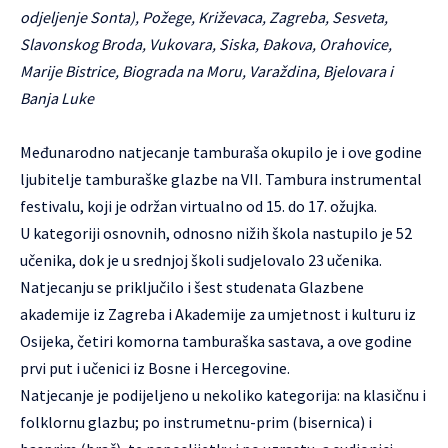
odjeljenje Sonta), Požege, Križevaca, Zagreba, Sesveta,
Slavonskog Broda, Vukovara, Siska, Đakova, Orahovice,
Marije Bistrice, Biograda na Moru, Varaždina, Bjelovara i
Banja Luke
Međunarodno natjecanje tamburaša okupilo je i ove godine
ljubitelje tamburaške glazbe na VII. Tambura instrumental
festivalu, koji je održan virtualno od 15. do 17. ožujka.
U kategoriji osnovnih, odnosno nižih škola nastupilo je 52
učenika, dok je u srednjoj školi sudjelovalo 23 učenika.
Natjecanju se priključilo i šest studenata Glazbene
akademije iz Zagreba i Akademije za umjetnost i kulturu iz
Osijeka, četiri komorna tamburaška sastava, a ove godine
prvi put i učenici iz Bosne i Hercegovine.
Natjecanje je podijeljeno u nekoliko kategorija: na klasičnu i
folklornu glazbu; po instrumetnu-prim (bisernica) i