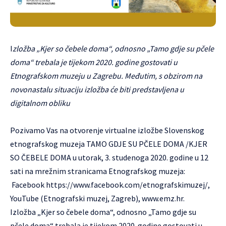
I
zložba „Kjer so čebele doma“, odnosno „Tamo gdje su pčele
doma“ trebala je tijekom 2020. godine gostovati u
Etnografskom muzeju u Zagrebu. Međutim, s obzirom na
novonastalu situaciju izložba će biti predstavljena u
digitalnom obliku
Pozivamo Vas na otvorenje virtualne izložbe Slovenskog
etnografskog muzeja TAMO GDJE SU PČELE DOMA /KJER
SO ČEBELE DOMA u utorak, 3. studenoga 2020. godine u 12
sati na mrežnim stranicama Etnografskog muzeja:
Facebook
https://www.facebook.com/etnografskimuzej/
,
YouTube (Etnografski muzej, Zagreb),
www.emz.hr
.
Izložba „Kjer so čebele doma“, odnosno „Tamo gdje su
pčele doma“ trebala je tijekom 2020. godine gostovati u