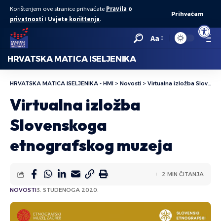
Korištenjem ove stranice prihvaćate
Pravila o
Prihvaćam
privatnosti
i
Uvjete korištenja
.
Open to
Aa
HRVATSKA MATICA ISELJENIKA
HRVATSKA MATICA ISELJENIKA - HMI
>
Novosti
>
Virtualna izložba Slovenskoga etnografskog muzeja
Virtualna izložba
Slovenskoga
etnografskog muzeja
2 MIN ČITANJA
NOVOSTI
3. STUDENOGA 2020.