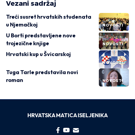
Vezani sadržaj
Treći susret hrvatskih studenata
u Njemačkoj
NOVOSTI
U Borti predstavljene nove
trojezične knjige
NOVOSTI
Hrvatski kup u Švicarskoj
NOVOSTI
Tuga Tarle predstavila novi
roman
NOVOSTI
HRVATSKA MATICA ISELJENIKA