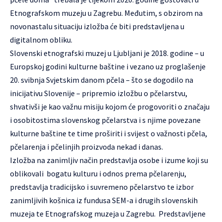
Etnografskom muzeju u Zagrebu. Međutim, s obzirom na
novonastalu situaciju izložba će biti predstavljena u
digitalnom obliku.
Slovenski etnografski muzej u Ljubljani je 2018. godine – u
Europskoj godini kulturne baštine i vezano uz proglašenje
20. svibnja Svjetskim danom pčela – što se dogodilo na
inicijativu Slovenije – pripremio izložbu o pčelarstvu,
shvativši je kao važnu misiju kojom će progovoriti o značaju
i osobitostima slovenskog pčelarstva i s njime povezane
kulturne baštine te time proširiti i svijest o važnosti pčela,
pčelarenja i pčelinjih proizvoda nekad i danas.
Izložba na zanimljiv način predstavlja osobe i izume koji su
oblikovali bogatu kulturu i odnos prema pčelarenju,
predstavlja tradicijsko i suvremeno pčelarstvo te izbor
zanimljivih košnica iz fundusa SEM-a i drugih slovenskih
muzeja te Etnografskog muzeja u Zagrebu. Predstavljene