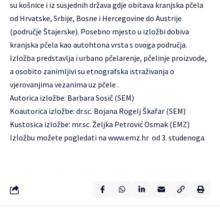
su košnice i iz susjednih država gdje obitava kranjska pčela
od Hrvatske, Srbije, Bosne i Hercegovine do Austrije
(područje Štajerske). Posebno mjesto u izložbi dobiva
kranjska pčela kao autohtona vrsta s ovoga područja.
Izložba predstavlja i urbano pčelarenje, pčelinje proizvode,
a osobito zanimljivi su etnografska istraživanja o
vjerovanjima vezanima uz pčele .
Autorica izložbe: Barbara Sosič (SEM)
Koautorica izložbe: dr.sc. Bojana Rogelj Škafar (SEM)
Kustosica izložbe: mr.sc. Željka Petrović Osmak (EMZ)
Izložbu možete pogledati na
www.emz.hr
od 3. studenoga.