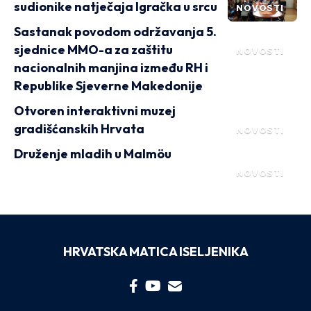
sudionike natječaja Igračka u srcu
NOVOSTI
Sastanak povodom održavanja 5.
sjednice MMO-a za zaštitu
NOVOSTI
nacionalnih manjina između RH i
Republike Sjeverne Makedonije
Otvoren interaktivni muzej
gradišćanskih Hrvata
NOVOSTI
Druženje mladih u Malmöu
NOVOSTI
HRVATSKA MATICA ISELJENIKA