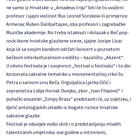
ne samo iz Hrvatske: u „Amadeus triju“ biti će to uvaženi
profesor i sjajni violinist Rus Leonid Sorokow ili primjerice
Armenac Ruben Dalibaltayan, oba profesori i zagrebačke
Muzičke akademije. No treba istaknuti i dolazak u Beč pop-
rock-ikone hrvatske glazbene scene, sjajne Josipe Lisac
koja će sa svojim bandom održati koncert u poznatom
bečkom interkulturalnom središtu – kazalištu „Akzent“.
U okviru festivala je i svojevrsni „festival u festivalu“ i to dio
koncerata sakralne tematike u monumentalnoj crkvi Sv.
Petra u samom srcu Beča. Orguljašica Ljerka Očić i
sopranistica Lidija Horvat Dunjko, zbor „Ivan Filipović“ i
puhački ansambl „Simpy Brass“ predstaviti će, uz svjetsku, i
djelić antologijskih skladbi iz bogate riznice hrvatske
sakralne glazbe.
Festival je oduvijek vodio skrb i o predstavljanju mladih
talentiranih umjetnika: ove godine u intimnom,