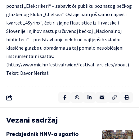
poznati „Elektrikeri“ – zabavit će publiku poznatog bečkog
glazbenog kluba „Chelsea“. Ostaje nam još samo najaviti
kvartet „4Syrinx“, četiri sjajne flautistice iz Hrvatske i
Slovenije i njihov nastup u čuvenoj bečkoj „Nacionalnoj
biblioteci“ – predstavljanje nekih od najljepših skladbi
klasične glazbe u obradama za taj pomalo neuobičajeni
instrumentalni sastav.
(
http://www.mic.hr/festival/wien/festival_articles/about
)
Tekst: Davor Merkaš
Vezani sadržaj
Predsjednik HNV-a ugostio