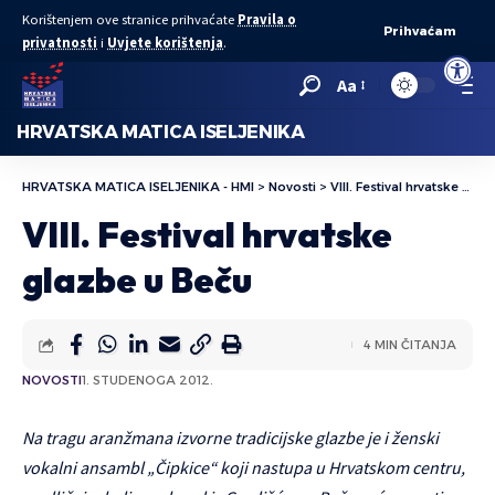
Korištenjem ove stranice prihvaćate
Pravila o
Prihvaćam
privatnosti
i
Uvjete korištenja
.
Open to
Aa
HRVATSKA MATICA ISELJENIKA
HRVATSKA MATICA ISELJENIKA - HMI
>
Novosti
>
VIII. Festival hrvatske glazbe u Beču
VIII. Festival hrvatske
glazbe u Beču
4 MIN ČITANJA
NOVOSTI
1. STUDENOGA 2012.
Na tragu aranžmana izvorne tradicijske glazbe je i ženski
vokalni ansambl „Čipkice“ koji nastupa u Hrvatskom centru,