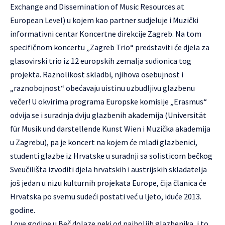
Exchange and Dissemination of Music Resources at
European Level) u kojem kao partner sudjeluje i Muzički
informativni centar Koncertne direkcije Zagreb. Na tom
specifičnom koncertu „Zagreb Trio“ predstaviti će djela za
glasovirski trio iz 12 europskih zemalja sudionica tog
projekta. Raznolikost skladbi, njihova osebujnost i
„raznobojnost“ obećavaju uistinu uzbudljivu glazbenu
večer! U okvirima programa Europske komisije „Erasmus“
odvija se i suradnja dviju glazbenih akademija (Universität
für Musik und darstellende Kunst Wien i Muzička akademija
u Zagrebu), pa je koncert na kojem će mladi glazbenici,
studenti glazbe iz Hrvatske u suradnji sa solisticom bečkog
Sveučilišta izvoditi djela hrvatskih i austrijskih skladatelja
još jedan u nizu kulturnih projekata Europe, čija članica će
Hrvatska po svemu sudeći postati već u ljeto, iduće 2013.
godine.
I ove godine u Beč dolaze neki od najboljih glazbenika, i to