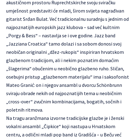
akustičnom prostoru Ruprechtskirche svoju sviračku
umješnost predstaviti će mladi, širom svijeta nagrađivan
gitarist Srđan Bulat. Već tradicionalnu suradnju s jednim od
najpoznatijih europskih jazz klubova – sad već kultnim
„Porgy & Bess“ – nastavlja se i ove godine. Jazz band
„Jazziana Croatica“ tamo dolazi i sa sobom donosi svoj
neobičan originalni „džez-rukopis“ inspiriran hrvatskom
glazbenom tradicijom, ali i nekim poznatim domaćim
„šlagerima“ obučenim u neobično glazbeno ruho. Sličan,
osebujni pristup „glazbenom materijalu“ ima i saksofonist
Mateo Granić: on i njegov ansambl u dvorcu Schönbrunn
sviraju obrade nekih od najpoznatijih tema u neobičnim
„cross-over“ zvučnim kombinacijama, bogatih, sočnih i
poletnih ritmova.
Na tragu aranžmana izvorne tradicijske glazbe je i ženski
vokalni ansambl „Čipkice“ koji nastupa u Hrvatskom
centru, a odlični mladi pop band iz Gradišća – u Beču već