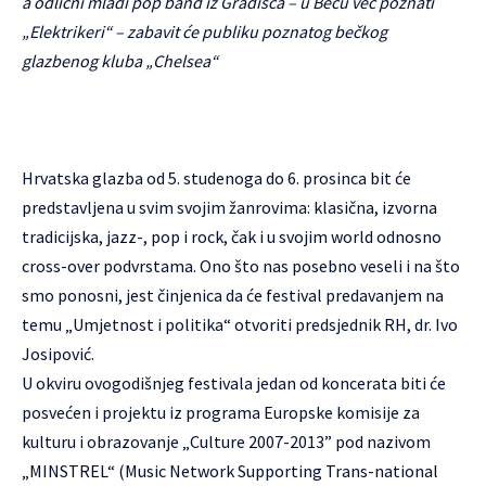
a odlični mladi pop band iz Gradišća – u Beču već poznati
„Elektrikeri“ – zabavit će publiku poznatog bečkog
glazbenog kluba „Chelsea“
Hrvatska glazba od 5. studenoga do 6. prosinca bit će
predstavljena u svim svojim žanrovima: klasična, izvorna
tradicijska, jazz-, pop i rock, čak i u svojim world odnosno
cross-over podvrstama. Ono što nas posebno veseli i na što
smo ponosni, jest činjenica da će festival predavanjem na
temu „Umjetnost i politika“ otvoriti predsjednik RH, dr. Ivo
Josipović.
U okviru ovogodišnjeg festivala jedan od koncerata biti će
posvećen i projektu iz programa Europske komisije za
kulturu i obrazovanje „Culture 2007-2013” pod nazivom
„MINSTREL“ (Music Network Supporting Trans-national