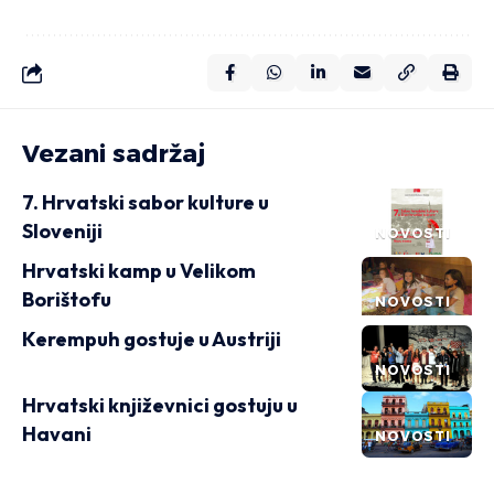
Vezani sadržaj
7. Hrvatski sabor kulture u
Sloveniji
NOVOSTI
Hrvatski kamp u Velikom
Borištofu
NOVOSTI
Kerempuh gostuje u Austriji
NOVOSTI
Hrvatski književnici gostuju u
Havani
NOVOSTI