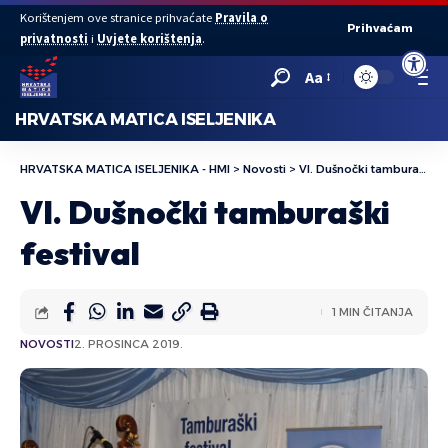
Korištenjem ove stranice prihvaćate
Pravila o
Prihvaćam
privatnosti
i
Uvjete korištenja
.
Open to
Aa
HRVATSKA MATICA ISELJENIKA
HRVATSKA MATICA ISELJENIKA - HMI
>
Novosti
>
VI. Dušnočki tamburaški festival
VI. Dušnočki tamburaški
festival
1 MIN ČITANJA
NOVOSTI
2. PROSINCA 2019.