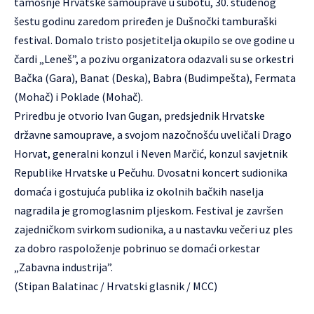
tamošnje Hrvatske samouprave u subotu, 30. studenog
šestu godinu zaredom priređen je Dušnočki tamburaški
festival. Domalo tristo posjetitelja okupilo se ove godine u
čardi „Leneš”, a pozivu organizatora odazvali su se orkestri
Bačka (Gara), Banat (Deska), Babra (Budimpešta), Fermata
(Mohač) i Poklade (Mohač).
Priredbu je otvorio Ivan Gugan, predsjednik Hrvatske
državne samouprave, a svojom nazočnošću uveličali Drago
Horvat, generalni konzul i Neven Marčić, konzul savjetnik
Republike Hrvatske u Pečuhu. Dvosatni koncert sudionika
domaća i gostujuća publika iz okolnih bačkih naselja
nagradila je gromoglasnim pljeskom. Festival je završen
zajedničkom svirkom sudionika, a u nastavku večeri uz ples
za dobro raspoloženje pobrinuo se domaći orkestar
„Zabavna industrija”.
(Stipan Balatinac / Hrvatski glasnik / MCC)