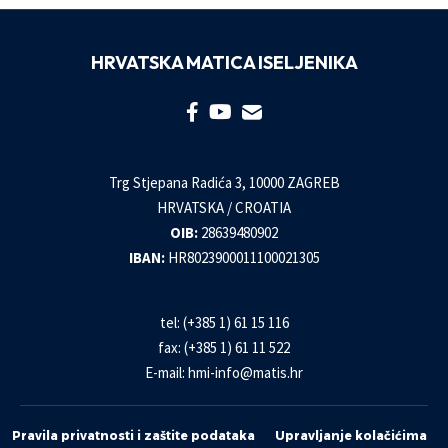
HRVATSKA MATICA ISELJENIKA
Trg Stjepana Radića 3, 10000 ZAGREB
HRVATSKA / CROATIA
OIB:
28639480902
IBAN:
HR8023900011100021305
tel: (+385 1) 61 15 116
fax: (+385 1) 61 11 522
E-mail:
hmi-info@matis.hr
Pravila privatnosti i zaštite podataka
Upravljanje kolačićima