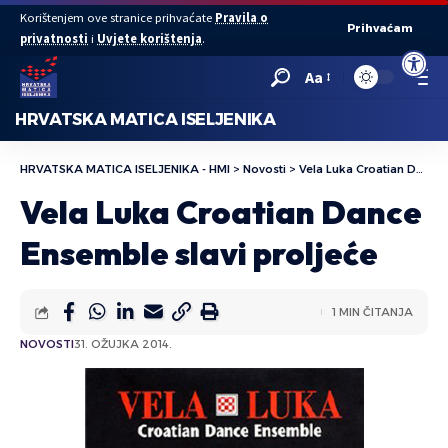
Korištenjem ove stranice prihvaćate
Pravila o
Prihvaćam
privatnosti
i
Uvjete korištenja
.
Open to
Aa
HRVATSKA MATICA ISELJENIKA
HRVATSKA MATICA ISELJENIKA - HMI
>
Novosti
>
Vela Luka Croatian Dance Ensemble slavi proljeće
Vela Luka Croatian Dance
Ensemble slavi proljeće
1 MIN ČITANJA
NOVOSTI
31. OŽUJKA 2014.