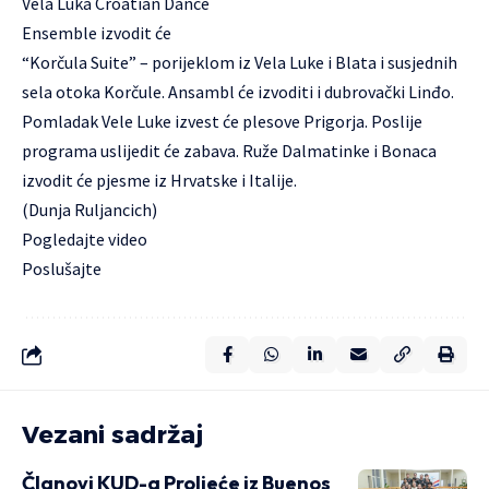
Vela Luka Croatian Dance
Ensemble izvodit će
“Korčula Suite” – porijeklom iz Vela Luke i Blata i susjednih
sela otoka Korčule. Ansambl će izvoditi i dubrovački Linđo.
Pomladak Vele Luke izvest će plesove Prigorja. Poslije
programa uslijedit će zabava.
Ruže Dalmatinke
i Bonaca
izvodit će pjesme iz Hrvatske i Italije.
(Dunja Ruljancich)
Pogledajte
video
Poslušajte
Vezani sadržaj
Članovi KUD-a Proljeće iz Buenos