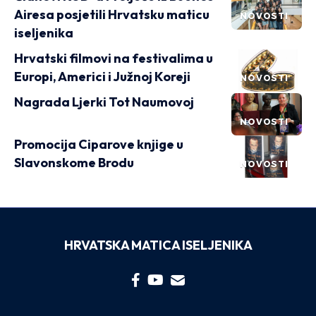
Airesa posjetili Hrvatsku maticu
NOVOSTI
iseljenika
Hrvatski filmovi na festivalima u
Europi, Americi i Južnoj Koreji
NOVOSTI
Nagrada Ljerki Tot Naumovoj
NOVOSTI
Promocija Ciparove knjige u
Slavonskome Brodu
NOVOSTI
HRVATSKA MATICA ISELJENIKA