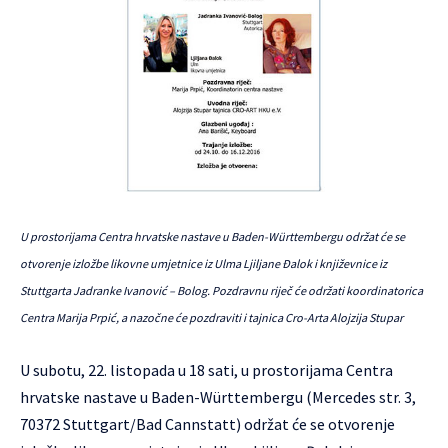
U prostorijama Centra hrvatske nastave u Baden-Württembergu održat će se
otvorenje izložbe likovne umjetnice iz Ulma Ljiljane Đalok i književnice iz
Stuttgarta Jadranke Ivanović – Bolog. Pozdravnu riječ će održati koordinatorica
Centra Marija Prpić, a nazočne će pozdraviti i tajnica Cro-Arta Alojzija Stupar
U subotu, 22. listopada u 18 sati, u prostorijama Centra
hrvatske nastave u Baden-Württembergu (Mercedes str. 3,
70372 Stuttgart/Bad Cannstatt) održat će se otvorenje