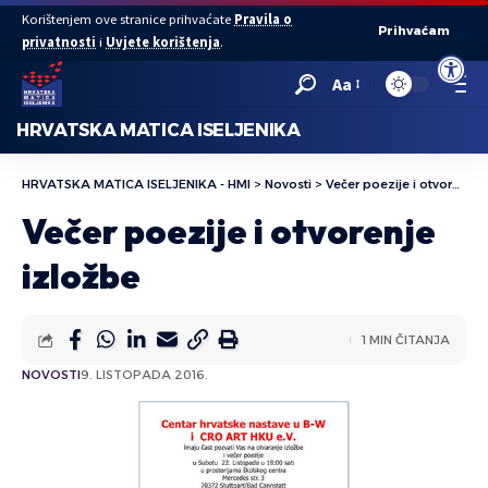
Korištenjem ove stranice prihvaćate
Pravila o
Prihvaćam
privatnosti
i
Uvjete korištenja
.
Open to
Aa
HRVATSKA MATICA ISELJENIKA
HRVATSKA MATICA ISELJENIKA - HMI
>
Novosti
>
Večer poezije i otvorenje izložbe
Večer poezije i otvorenje
izložbe
1 MIN ČITANJA
NOVOSTI
9. LISTOPADA 2016.