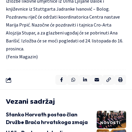
izložbe likovne umjetnice iz Ulma Ljiljane Đalok i
književnice iz Stuttgarta Jadranke Ivanović – Bolog.
Pozdravnu riječ će održati koordinatorica Centra nastave
Marija Prpić. Nazočne će pozdraviti i tajnica Cro-Arta
Alojzija Stupar, a za glazbeni ugođaj će se pobrinuti Ana
Barišić. Izložba će se moći pogledati od 24. listopada do 16.
prosinca.
(Fenix Magazin)
Vezani sadržaj
Stanko Horvath postao član
Družbe Braća hrvatskoga zmaja
NOVOSTI