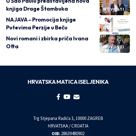
U São Paulu predstavljena nova
knjiga Drage Štambuka
NOVOSTI
NAJAVA – Promocija knjige
Putevima Perzije u Beču
NOVOSTI
Novi romani i zbirka priča Ivana
Otta
NOVOSTI
HRVATSKA MATICA ISELJENIKA
Trg Stjepana Radića 3, 10000 ZAGREB
HRVATSKA / CROATIA
OIB:
28639480902