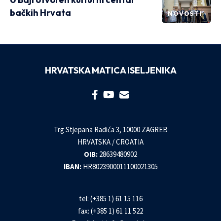
bačkih Hrvata
NOVOSTI
HRVATSKA MATICA ISELJENIKA
Trg Stjepana Radića 3, 10000 ZAGREB
HRVATSKA / CROATIA
OIB:
28639480902
IBAN:
HR8023900011100021305
tel: (+385 1) 61 15 116
fax: (+385 1) 61 11 522