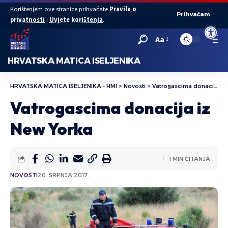
Korištenjem ove stranice prihvaćate
Pravila o
Prihvaćam
privatnosti
i
Uvjete korištenja
.
Open to
Aa
HRVATSKA MATICA ISELJENIKA
HRVATSKA MATICA ISELJENIKA - HMI
>
Novosti
>
Vatrogascima donacija iz New Yorka
Vatrogascima donacija iz
New Yorka
1 MIN ČITANJA
NOVOSTI
20. SRPNJA 2017.