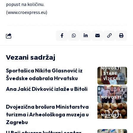
popust na količinu.
(
www.croexpress.eu
)
Vezani sadržaj
NOVOSTI
Sportašica Nikita Glasnović iz
STARE
Švedske odabrala Hrvatsku
VIJESTI
Ana Jakić Divković izlaže u Bitoli
NOVOSTI
Dvojezična brošura Ministarstva
turizma i Arheološkoga muzeja u
NOVOSTI
Zagrebu
U Baji otvoren kulturni centar