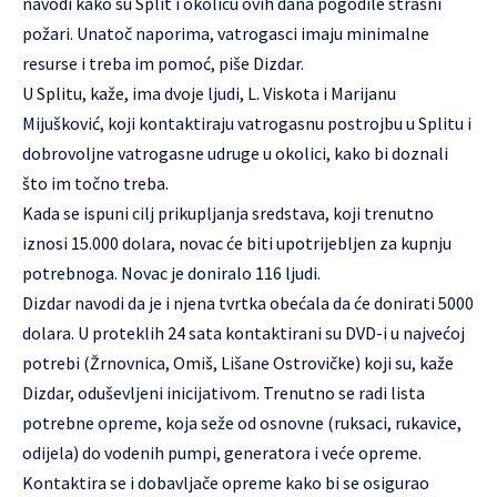
navodi kako su Split i okolicu ovih dana pogodile strašni
požari. Unatoč naporima, vatrogasci imaju minimalne
resurse i treba im pomoć, piše Dizdar.
U Splitu, kaže, ima dvoje ljudi, L. Viskota i Marijanu
Mijušković, koji kontaktiraju vatrogasnu postrojbu u Splitu i
dobrovoljne vatrogasne udruge u okolici, kako bi doznali
što im točno treba.
Kada se ispuni cilj prikupljanja sredstava, koji trenutno
iznosi 15.000 dolara, novac će biti upotrijebljen za kupnju
potrebnoga. Novac je doniralo 116 ljudi.
Dizdar navodi da je i njena tvrtka obećala da će donirati 5000
dolara. U proteklih 24 sata kontaktirani su DVD-i u najvećoj
potrebi (Žrnovnica, Omiš, Lišane Ostrovičke) koji su, kaže
Dizdar, oduševljeni inicijativom. Trenutno se radi lista
potrebne opreme, koja seže od osnovne (ruksaci, rukavice,
odijela) do vodenih pumpi, generatora i veće opreme.
Kontaktira se i dobavljače opreme kako bi se osigurao