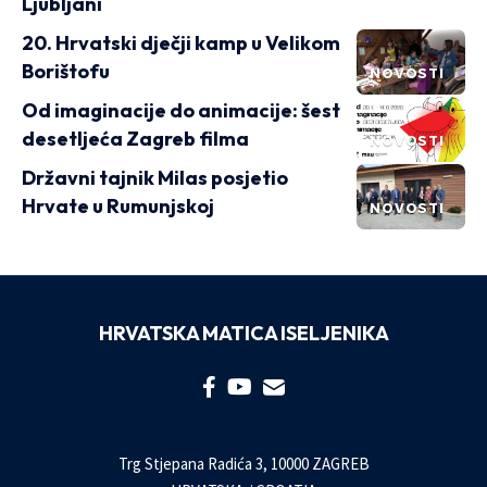
Ljubljani
20. Hrvatski dječji kamp u Velikom
Borištofu
NOVOSTI
Od imaginacije do animacije: šest
desetljeća Zagreb filma
NOVOSTI
Državni tajnik Milas posjetio
Hrvate u Rumunjskoj
NOVOSTI
HRVATSKA MATICA ISELJENIKA
Trg Stjepana Radića 3, 10000 ZAGREB