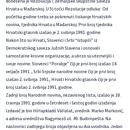
donesena je Rezolucija I. zemaljske skupštine Saveza
Hrvata u Mađarskoj. U 5) točci Rezolucije odluka: Od
početka godine treba se pokrenuti tiskanje Hrvatskih
novina, tjednika Hrvata u Mađarskoj. Prvi broj tjednika
Hrvatski glasnik izašao je 2. svibnja 1991. godine.
Nakon što su Hrvati, Slovenci i Srbi “istupili” iz
Demokratskog saveza Južnih Slavena i osnovali
samostalne krovne organizacije, a ubrzo su utemeljili i
svoje novine. Slovenci “Porabje” čiji je prvi broj izašao 14.
veljače 1991. , Srbi Srpske narodne novine čiji je prvi broj
izašao 2. svibnja 1991., Hrvati Hrvatski glasnik čiji je prvi
broj izašao 2. svibnja 1991. godine.
Zadnji broj Narodnih novina, nezavisnog lista, izašao je 18.
travnja 1991. godine u četrdeset i šestoj godini izlaženja.
Izdavač je bio Hírlapkiadó Vállalat, urednik Marko Marković,
a adresa uredništva Nagymező ut. 49. Budimpešta. Na
naslovnici zadnjega broja objavljena su dva uvodnika. Jedan