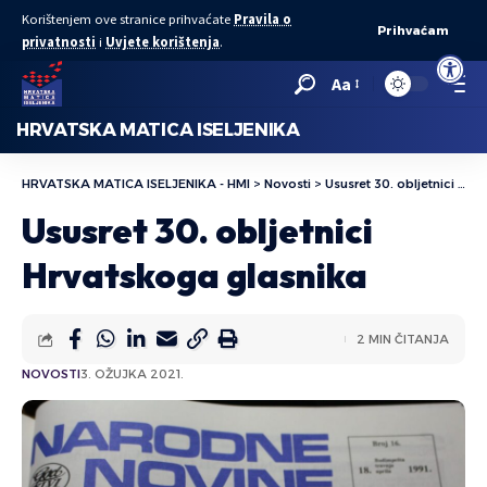
Korištenjem ove stranice prihvaćate
Pravila o
Prihvaćam
privatnosti
i
Uvjete korištenja
.
Open to
Aa
HRVATSKA MATICA ISELJENIKA
HRVATSKA MATICA ISELJENIKA - HMI
>
Novosti
>
Ususret 30. obljetnici Hrvatskoga glasnika
Ususret 30. obljetnici
Hrvatskoga glasnika
2 MIN ČITANJA
NOVOSTI
3. OŽUJKA 2021.