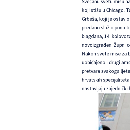
Svečanu svetu misu na 
koji stižu u Chicago. 
Grbeša, koji je ostav
predano služio puna t
blagdana, 14. kolovoza
novoizgrađeni Župni c
Nakon svete mise za b
uobičajeno i drugi ame
pretvara svakoga ljeta
hrvatskih specijaliteta
nastavljaju zajedničk