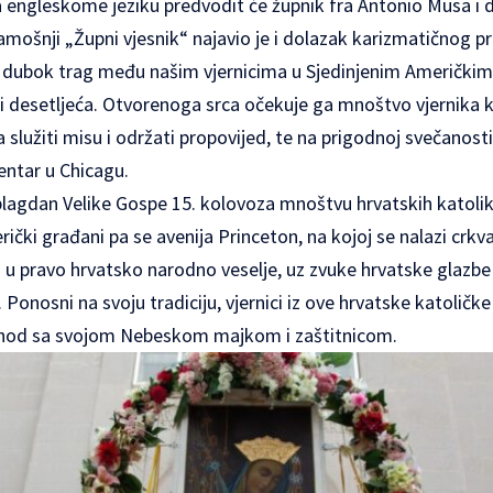
engleskome jeziku predvodit će župnik fra Antonio Musa i dr
Tamošnji „Župni vjesnik“ najavio je i dolazak karizmatičnog pr
io dubok trag među našim vjernicima u Sjedinjenim Američkim
ri desetljeća. Otvorenoga srca očekuje ga mnoštvo vjernika 
 služiti misu i održati propovijed, te na prigodnoj svečanosti
entar u Chicagu.
lagdan Velike Gospe 15. kolovoza mnoštvu hrvatskih katolik
rički građani pa se avenija Princeton, na kojoj se nalazi crkv
 u pravo hrvatsko narodno veselje, uz zvuke hrvatske glazbe 
. Ponosni na svoju tradiciju, vjernici iz ove hrvatske katoličk
i hod sa svojom Nebeskom majkom i zaštitnicom.