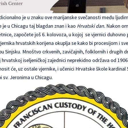
icionalno je u znaku ove marijanske svečanosti među ljudima 
te je u Chicagu taj blagdan znan i kao
Hrvatski dan.
Nakon omi
nice, započete još 6. kolovoza, u kojoj se vjernici duhovno 
 vjernika hrvatskih korijena okuplja se kako bi procesijom i s
u Sinjsku. Mnoštvo crkvenih, zavičajnih, folklornih i drugih d
oj hrvatskoj iseljeničkoj zajednici neprekidno održava od 1906
osit će, uz ostale vjernike, i učenici Hrvatske škole kardinal 
pi sv. Jeronima u Chicagu.