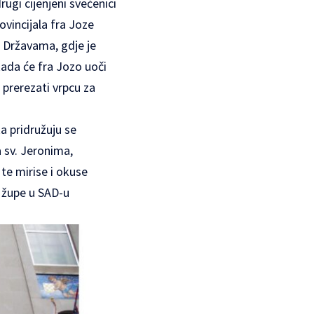
ugi cijenjeni svećenici
ovincijala fra Joze
 Državama, gdje je
kada će fra Jozo uoči
 prerezati vrpcu za
a pridružuju se
a sv. Jeronima,
te mirise i okuse
e župe u SAD-u