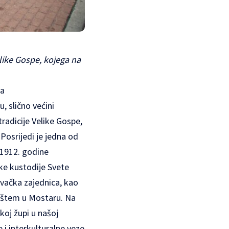
like Gospe, kojega na
ja
, slično većini
radicije Velike Gospe,
Posrijedi je jedna od
 1912. godine
čke kustodije Svete
evačka zajednica, kao
dištem u Mostaru. Na
koj župi u našoj
 i interkulturalne veze