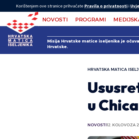
Korištenjem ove stranice prihvaćate
Pravila o privatnosti
i
Uvje
NOVOSTI
PROGRAMI
MEDIJSK
Misija Hrvatske matice iseljenika je očuv
Hrvatske.
HRVATSKA MATICA ISELJ
Ususret
u Chic
NOVOSTI
12. KOLOVOZA 2