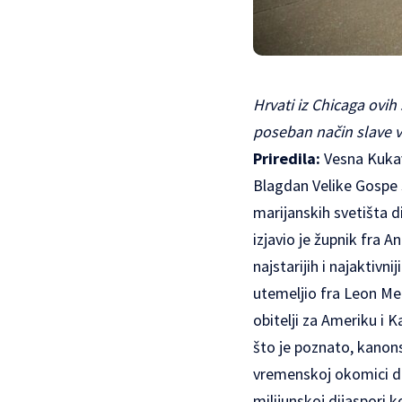
Hrvati iz Chicaga ovi
poseban način slave 
Priredila:
Vesna Kuka
Blagdan Velike Gospe s
marijanskih svetišta d
izjavio je župnik fra 
najstarijih i najaktiv
utemeljio fra Leon Med
obitelji za Ameriku i K
što je poznato, kanon
vremenskoj okomici dul
milijunskoj dijaspori 