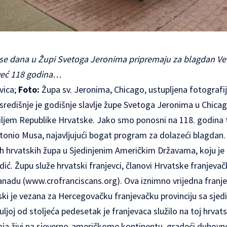
h se dana u Župi Svetoga Jeronima pripremaju za blagdan Ve
već 118 godina…
vica;
Foto:
Župa sv. Jeronima, Chicago, ustupljena fotografi
redišnje je godišnje slavlje župe Svetoga Jeronima u Chicagu
iljem Republike Hrvatske. Jako smo ponosni na 118. godina t
Antonio Musa, najavljujući bogat program za dolazeći blagdan. 
nijih hrvatskih župa u Sjedinjenim Američkim Državama, koju je
ić. Župu služe hrvatski franjevci, članovi Hrvatske franjeva
anadu (
www.crofranciscans.org
). Ova iznimno vrijedna franj
ski je vezana za Hercegovačku franjevačku provinciju sa sje
joj od stoljeća pedesetak je franjevaca služilo na toj hrvats
koja živi na sjeverno-američkome kontinentu, gradeći duhovne