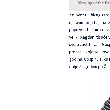
Kolovoz u Chicagu trad
njihovim prijateljima 
pripreme tijekom devet
veliki blagdan, tisuće
svoju zaštitnicu – Gosp
procesiji koja se u ov
godina. Gospinu sliku n
dulje 51 godinu pri Žu