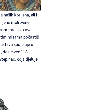
naših korijena, ali i
ljene molitvene
pripremaju za ovaj
vetim misama počastili
ruštava sudjeluje u
., dakle već 118
Stepinac, koja djeluje