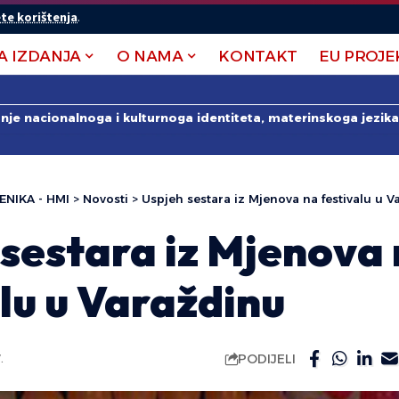
te korištenja
.
A IZDANJA
O NAMA
KONTAKT
EU PROJE
anje nacionalnoga i kulturnoga identiteta, materinskoga jezika 
ENIKA - HMI
>
Novosti
>
Uspjeh sestara iz Mjenova na festivalu u V
sestara iz Mjenova
lu u Varaždinu
PODIJELI
.