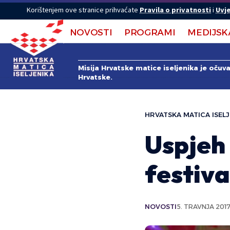
Korištenjem ove stranice prihvaćate
Pravila o privatnosti
i
Uvje
NOVOSTI
PROGRAMI
MEDIJSK
Misija Hrvatske matice iseljenika je očuv
Hrvatske.
HRVATSKA MATICA ISELJ
Uspjeh 
festiva
NOVOSTI
5. TRAVNJA 2017