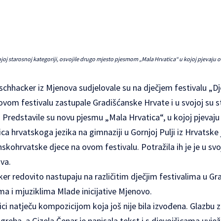
ojoj starosnoj kategoriji, osvojile drugo mjesto pjesmom „Mala Hrvatica“ u kojoj pjevaju 
ischhacker iz Mjenova sudjelovale su na dječjem festivalu „Dj
ovom festivalu zastupale Gradišćanske Hrvate i u svojoj su s
 Predstavile su novu pjesmu „Mala Hrvatica“, u kojoj pjevaju
ca hrvatskoga jezika na gimnaziji u Gornjoj Pulji iz Hrvatske 
skohrvatske djece na ovom festivalu. Potražila ih je je u svoj
va.
ker redovito nastupaju na različitim dječjim festivalima u Gr
a i mjuziklima Mlade inicijative Mjenovo.
ici natječu kompozicijom koja još nije bila izvođena. Glazb
greba, a Gizela Čenar je napisala tekst i s djevojčicama uvje