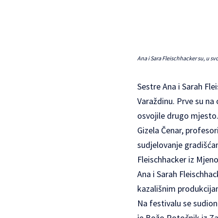
Ana i Sara Fleischhacker su, u sv
Sestre Ana i Sarah Fle
Varaždinu. Prve su na 
osvojile drugo mjesto.
Gizela Čenar, profesori
sudjelovanje gradišćan
Fleischhacker iz Mjeno
Ana i Sarah Fleischhac
kazališnim produkcijam
Na festivalu se sudion
je Božo Potočnik iz Za