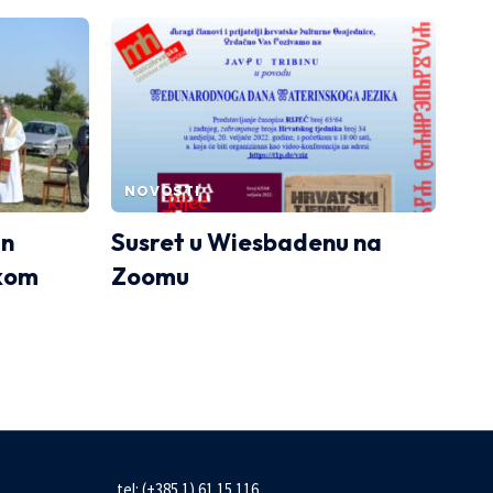
NOVOSTI
in
Susret u Wiesbadenu na
skom
Zoomu
tel: (+385 1) 61 15 116