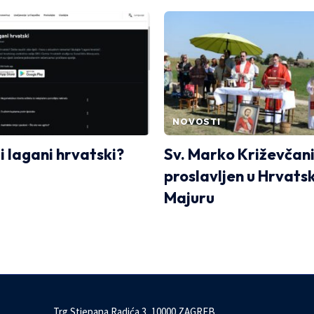
NOVOSTI
li lagani hrvatski?
Sv. Marko Križevčan
proslavljen u Hrvat
Majuru
Trg Stjepana Radića 3, 10000 ZAGREB