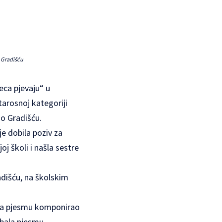
o Gradišću
eca pjevaju“ u
tarosnoj kategoriji
 o Gradišću.
je dobila poziv za
oj školi i našla sestre
adišću, na školskim
u za pjesmu komponirao
žbala pjesmu.