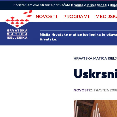
Korištenjem ove stranice prihvaćate
Pravila o privatnosti
i
Uvje
NOVOSTI
PROGRAMI
MEDIJSK
Misija Hrvatske matice iseljenika je očuv
Hrvatske.
HRVATSKA MATICA ISELJ
Uskrsn
NOVOSTI
2. TRAVNJA 2018