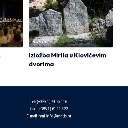
NOVOSTI
.
Izložba Mirila u Klovićevim
dvorima
tel: (+385 1) 61 15 116
fax: (+385 1) 61 11 522
E-mail:
hmi-info@matis.hr