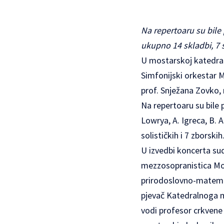
Na repertoaru su bile 
ukupno 14 skladbi, 7 s
U mostarskoj katedrali
Simfonijski orkestar M
prof. Snježana Zovko, 
Na repertoaru su bile 
Lowrya, A. Igreca, B. A
solističkih i 7 zborskih
U izvedbi koncerta su
mezzosopranistica Mon
prirodoslovno-matemati
pjevač Katedralnoga mj
vodi profesor crkvene