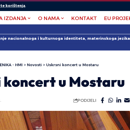
te korištenja
.
A IZDANJA
O NAMA
KONTAKT
EU PROJE
anje nacionalnoga i kulturnoga identiteta, materinskoga jezika 
ENIKA - HMI
>
Novosti
>
Uskrsni koncert u Mostaru
i koncert u Mostaru
PODIJELI
.