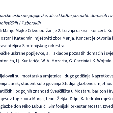
pučke uskrsne popijevke, ali i skladbe poznatih domaćih i sv
olističkih i 7 zborskih
 Marije Majke Crkve održan je 2. travnja uskrsni koncert. Kon
ostar i Katedralni mješoviti zbor Marija. Koncert je otvorila 
ravnateljica Simfonijskog orkestra.
pučke uskrsne popijevke, ali i skladbe poznatih domaćih i svje
ntonića, Lj. Kuntarića, W. A. Mozarta, G. Caccinia i K. Wojtyle
.
djelovali su: mostarska umjetnica i dugogodišnja Napretkova
ija Jarak; student solo pjevanja Studija glazbene umjetnost
čkih i odgojnih znanosti Sveučilišta u Mostaru, bariton Hrv
ešovitog zbora Marija, tenor Željko Drljo; Katedralni mješovi
 glazbe don Niko Luburić i Simfonijski orkestar Mostar. Izve