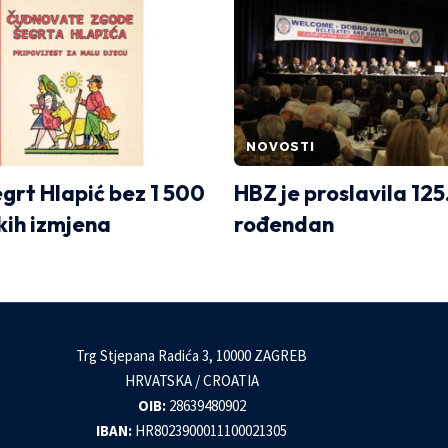
NOVOSTI
egrt Hlapić bez 1 500
HBZ je proslavila 125
kih izmjena
rođendan
Trg Stjepana Radića 3, 10000 ZAGREB
HRVATSKA / CROATIA
OIB:
28639480902
IBAN:
HR8023900011100021305