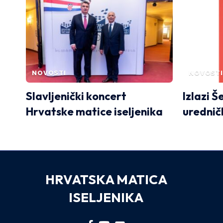
NOVOSTI
NOVOSTI
Slavljenički koncert
Izlazi Š
Hrvatske matice iseljenika
urednič
HRVATSKA MATICA
ISELJENIKA