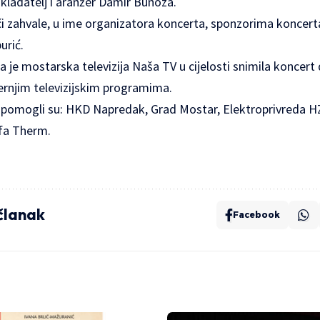
kladatelj i aranžer Damir Bunoza.
eči zahvale, u ime organizatora koncerta, sponzorima koncer
urić.
 da je mostarska televizija Naša TV u cijelosti snimila koncert
ernjim televizijskim programima.
 pomogli su: HKD Napredak, Grad Mostar, Elektroprivreda H
lfa Therm.
 članak
Facebook