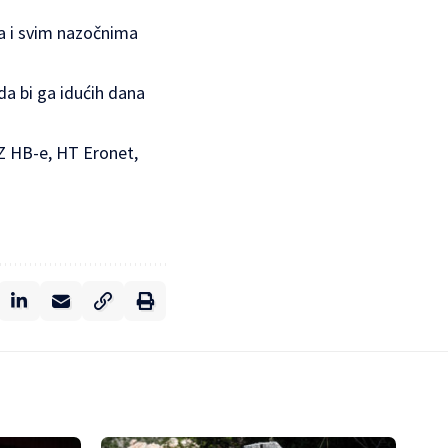
ta i svim nazočnima
 da bi ga idućih dana
Z HB-e, HT Eronet,